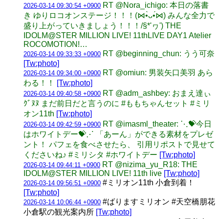
RT @Nora_ichigo: 本日の落書
2026-03-14 09:30:54 +0900
き ゆりロコオンステージ！！！(⋈•̀ᴗ•́⋈) みんな全力で
盛り上がっていきましょう！！！/§*'ヮ') THE
IDOLM@STER MILLION LIVE! 11thLIVE DAY1 Atelier
ROCOMOTION!…
RT @beginning_chun: うう可奈
2026-03-14 09:33:33 +0900
[Tw:photo]
RT @omiun: 男装矢口美羽 あら
2026-03-14 09:34:00 +0900
わる！！
[Tw:photo]
RT @adm_ashbey: おまえ達ぃ
2026-03-14 09:40:58 +0900
ｸﾞﾇﾇ まだ前日だと言うのに #ももちゃんセット #ミリ
オン11th
[Tw:photo]
RT @imasml_theater: ⋱💝今日
2026-03-14 09:42:59 +0900
はホワイトデー💝⋰​ 「あーん」ができる素材をプレゼ
ント！​ パフェを食べさせたら、​ 引用リポストで見せて
くださいね♪​ ​#ミリシタ #ホワイトデー
[Tw:photo]
RT @nizima_yu_R18: THE
2026-03-14 09:44:11 +0900
IDOLM@STER MILLION LIVE! 11th live
[Tw:photo]
#ミリオン11th 小倉到着！
2026-03-14 09:56:51 +0900
[Tw:photo]
#ばりますミリオン #天空橋朋花
2026-03-14 10:06:44 +0900
小倉駅の観光案内所
[Tw:photo]