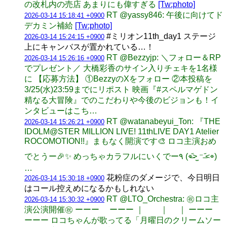
の改札内の売店 あまりにも偉すぎる
[Tw:photo]
RT @yassy846: 午後に向けてド
2026-03-14 15:18:41 +0900
デカミン補給
[Tw:photo]
#ミリオン11th_day1 ステージ
2026-03-14 15:24:15 +0900
上にキャンバスが置かれている…！
RT @Bezzyjp: ＼フォロー＆RP
2026-03-14 15:26:16 +0900
でプレゼント／ 大橋彩香のサイン入りチェキを1名様
に 【応募方法】 ①BezzyのXをフォロー ②本投稿を
3/25(水)23:59までにリポスト 映画『#スペルマゲドン
精なる大冒険』でのこだわりや今後のビジョンも！イ
ンタビューはこち…
RT @watanabeyui_Ton: 『THE
2026-03-14 15:26:21 +0900
IDOLM@STER MILLION LIVE! 11thLIVE DAY1 Atelier
ROCOMOTION!!』まもなく開演です🎨 ロコ主演おめ
でとうー🎉✨ めっちゃカラフルにいくでー٩ (⌯˃̶᷄ ⁻̫ ˂̶᷄⌯)
…
花粉症のダメージで、今日明日
2026-03-14 15:30:18 +0900
はコール控えめになるかもしれない
RT @LTO_Orchestra: ㊗ロコ主
2026-03-14 15:30:32 +0900
演公演開催㊗ ーーー ーーー ｜ ｜ ｜ ーーー
ーーー ロコちゃんが歌ってる「月曜日のクリームソー