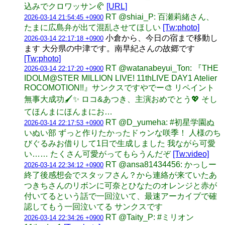
込みでクロワッサン🥐
[URL]
RT @shiai_P: 百瀬莉緒さん、
2026-03-14 21:54:45 +0900
たまに広島弁が出て混乱させてほしい
[Tw:photo]
小倉から、今日の宿まで移動し
2026-03-14 22:17:18 +0900
ます 大分県の中津です。南早紀さんの故郷です
[Tw:photo]
RT @watanabeyui_Ton: 『THE
2026-03-14 22:17:20 +0900
IDOLM@STER MILLION LIVE! 11thLIVE DAY1 Atelier
ROCOMOTION!!』サンクスですやでー🎨 リペイント
無事大成功🖌✨ ロコ&あつき、主演おめでとう💖 そし
てほんまにほんまにお…
RT @D_yumeha: #初星学園ぬ
2026-03-14 22:17:53 +0900
いぬい部 ずっと作りたかったドゥンな咲季！ 人様のち
びぐるみお借りして1日で生成しました 我ながら可愛
い…… たくさん可愛がってもらうんだぞ
[Tw:video]
RT @ansa81434456: かっしー
2026-03-14 22:34:12 +0900
終了後感想会でスタッフさん？から連絡が来ていたあ
つきちさんのリボンに可奈とひなたのオレンジと赤が
付いてるという話で一回泣いて、最速アーカイブで確
認してもう一回泣いてる サンクスです
RT @Taity_P: #ミリオン
2026-03-14 22:34:26 +0900