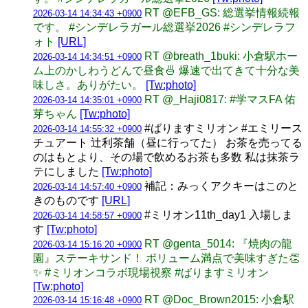
RT @EFB_GS: 総選挙情報続報
2026-03-14 14:34:43 +0900
です。 #シンデレラガール総選挙2026 #シンデレラフ
ォト
[URL]
RT @breath_1buki: 小倉駅ホー
2026-03-14 14:34:51 +0900
ム上のかしわうどんで昼食🍜 爆速で出てきて十分な美
味しさ。ありがたい。
[Tw:photo]
RT @_Haji0817: #学マスFA 佑
2026-03-14 14:35:01 +0900
芽ちゃん
[Tw:photo]
#ばりますミリオン #エミリース
2026-03-14 14:55:32 +0900
チュアート 辻利茶舗（昼に行ってた） お茶を売ってる
のはもとより、その場で飲めるお茶も多数 私は抹茶ラ
テにしました
[Tw:photo]
補記：みっくアクキーはこのと
2026-03-14 14:57:40 +0900
きのものです
[URL]
#ミリオン11th_day1 入場しま
2026-03-14 14:58:57 +0900
す
[Tw:photo]
RT @genta_5014: 『焼肉の龍
2026-03-14 15:16:20 +0900
園』ステーキサンド！ ボリューム満点で美味すぎた👏
✨ #ミリオンコラボ現場視察 #ばりますミリオン
[Tw:photo]
RT @Doc_Brown2015: 小倉駅
2026-03-14 15:16:48 +0900