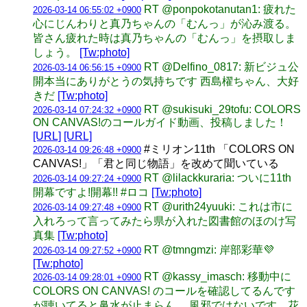
RT @ponpokotanutan1: 疲れた
2026-03-14 06:55:02 +0900
心にじんわりと真乃ちゃんの「むんっ」が沁み渡る。
皆さん疲れた時は真乃ちゃんの「むんっ」を摂取しま
しょう。
[Tw:photo]
RT @Delfino_0817: 新ビジュ公
2026-03-14 06:56:15 +0900
開本当にありがとうの気持ちです 西島櫂ちゃん、大好
きだ
[Tw:photo]
RT @sukisuki_29tofu: COLORS
2026-03-14 07:24:32 +0900
ON CANVAS!のコールガイド動画、投稿しました！
[URL]
[URL]
#ミリオン11th 「COLORS ON
2026-03-14 09:26:48 +0900
CANVAS!」「君と同じ物語」を改めて聞いている
RT @lilackkuraria: ついに11th
2026-03-14 09:27:24 +0900
開幕ですよ!開幕!! #ロコ
[Tw:photo]
RT @urith24yuuki: これは市に
2026-03-14 09:27:48 +0900
入れろって言ってみたら県が入れた図書館のほのけ写
真集
[Tw:photo]
RT @tmngmzi: 岸部彩華💜
2026-03-14 09:27:52 +0900
[Tw:photo]
RT @kassy_imasch: 移動中に
2026-03-14 09:28:01 +0900
COLORS ON CANVAS! のコールを確認してるんです
が聴いてると鼻水が止まらん。 風邪ではないです。花