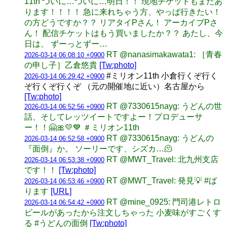
11th ついに…ついに…明日！！ 現地チケットもまだあ
ります！！！！ 急に来れちゃう方、やっぱ行きたい！
の方どうですか？？ リアタイPさん！ アーカイブPさ
ん！ 配信チケットはもう買いましたか？？ あたし、今
日は、 ずーっとずー…
RT @nanasimakawata1: ［青春
2026-03-14 06:08:10 +0900
の申し子］乙倉悠貴
[Tw:photo]
#ミリオン11th 小倉行くぞ行く
2026-03-14 06:29:42 +0900
ぞ行くぞ行くぞ （元の開催地に近い）名古屋から
[Tw:photo]
RT @7330615nayg: うどんの世
2026-03-14 06:52:56 +0900
話、そしてレッツイートですよー！プロデューサ
ー！！🤗🎀💛💙 ＃ミリオン11th
RT @7330615nayg: うどんの
2026-03-14 06:52:58 +0900
『面倒』か。 ソーリーです、シズカ…🫠
RT @MWT_Travel: 北九州支店
2026-03-14 06:53:38 +0900
です！！
[Tw:photo]
RT @MWT_Travel: 発見💡 #ば
2026-03-14 06:53:46 +0900
ります
[URL]
RT @mine_0925: 門司港レトロ
2026-03-14 06:54:42 +0900
ビールがあったから注文しちゃった 小麦味がすごくす
る #うどんの面倒
[Tw:photo]