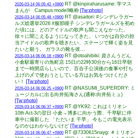
RT @kinpiraharusame: 学マス
2026-03-14 06:05:42 +0900
まんが Campus mode!!略称
[Tw:photo]
RT @asaitori: #シンデレラガー
2026-03-14 06:05:48 +0900
ルズ総選挙2026 #服部瞳子 シンデレラガールズを初め
た頃には、どのアイドルの歌声も聞こえなかった。
徐々に聞こえるようになってきた。 いつかは自分の担
当アイドルの歌声を聴きたい、ステージで輝く姿を見
たいと願う。 ガラスの靴を彼…
RT @otoahibiki: 資さんうどん
2026-03-14 06:06:18 +0900
小倉駅最寄りの魚町店 15日の22時30分から16日早朝
まで一時閉店らしいので、百合子公演後の食事や打ち
上げの〆で使おうとしている方はお気をつけくださ
い！
[Tw:photo]
RT @NASUMI_SUPERDRY: ミ
2026-03-14 06:06:25 +0900
ュージカルに出る向井拓海さん(通称:向井拓ミュ)
[Tw:photo]
RT @YK92: これはミリオン
2026-03-14 06:06:37 +0900
10th Act-3の翌日 小倉→博多に向かう際、千早駅に停
車中に撮影した 「ただいま 千早」 今もこの電光表示
なのかはわからないけど
[Tw:photo]
RT @7330615nayg: ＃ミリオン
2026-03-14 06:06:47 +0900