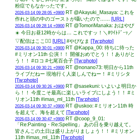
粉症でもなかったです。
RT @Akayuki_Masaya: これを
2026-03-14 09:28:05 +0900
作れと頭の中のゴーストが囁いたので……
[URL]
RT @TomoriManaka: おはやぴ
2026-03-14 09:28:14 +0900
☀️ 今日お昼12時からは… これですッ！＼ﾎﾜｲﾄﾃﾞｰｯ／
▽配信はここ❤️‍🔥
[URL]
#やぴなま
[Tw:photo]
RT @Kappa_00: 待ちに待った
2026-03-14 09:30:01 +0900
#ミリオン11th 公演！！ 開催おめでとう！！ありがと
う！！ #ロコ #七尾百合子
[Tw:photo]
RT @nonano73: 明日から11th
2026-03-14 09:30:21 +0900
ライブだねー 現地行く人楽しんでねー！ #ミリシタ
[Tw:photo]
RT @sasekuni: いよいよ明日か
2026-03-14 09:30:26 +0900
ら！！ 今度こそ最高に楽しいライブにしよう！！ #ミ
リオン11th #imas_ml_11th
[Tw:photo]
RT @uskoo: #ミリオン11th 時
2026-03-14 09:30:37 +0900
を超えて、海を超えて
[Tw:photo]
RT @coop_9_01:
2026-03-14 09:30:47 +0900
「Re:Painting・Re:Spelling」 あの日を乗り越えて。
皆さんこの土日は盛り上がりましょう！！ #ミリオン
11th #imas_ml_11th
[Tw:photo]