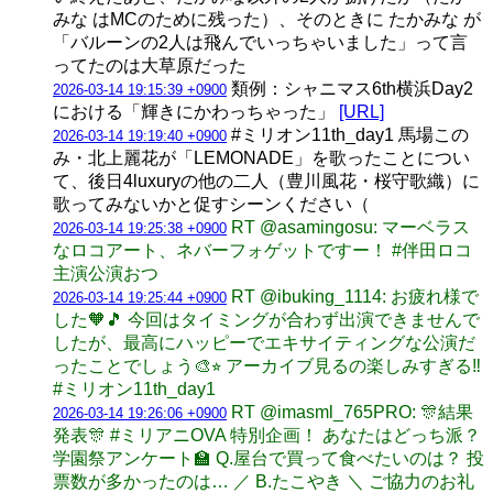
みな はMCのために残った）、そのときに たかみな が
「バルーンの2人は飛んでいっちゃいました」って言
ってたのは大草原だった
類例：シャニマス6th横浜Day2
2026-03-14 19:15:39 +0900
における「輝きにかわっちゃった」
[URL]
#ミリオン11th_day1 馬場この
2026-03-14 19:19:40 +0900
み・北上麗花が「LEMONADE」を歌ったことについ
て、後日4luxuryの他の二人（豊川風花・桜守歌織）に
歌ってみないかと促すシーンください（
RT @asamingosu: マーベラス
2026-03-14 19:25:38 +0900
なロコアート、ネバーフォゲットですー！ #伴田ロコ
主演公演おつ
RT @ibuking_1114: お疲れ様で
2026-03-14 19:25:44 +0900
した🧡🎵 今回はタイミングが合わず出演できませんで
したが、最高にハッピーでエキサイティングな公演だ
ったことでしょう🎨⭐︎ アーカイブ見るの楽しみすぎる‼️
#ミリオン11th_day1
RT @imasml_765PRO: 🎊結果
2026-03-14 19:26:06 +0900
発表🎊 #ミリアニOVA 特別企画！ あなたはどっち派？
学園祭アンケート🏫 Q.屋台で買って食べたいのは？ 投
票数が多かったのは… ／ B.たこやき ＼ ご協力のお礼