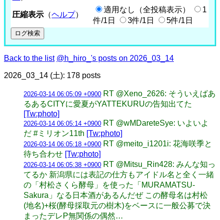
適用なし（全投稿表示）
1
圧縮表示
（
ヘルプ
）
件/1日
3件/1日
5件/1日
Back to the list
@h_hiro_'s posts on 2026_03_14
2026_03_14 (土): 178 posts
RT @Xeno_2626: そういえばあ
2026-03-14 06:05:09 +0900
るあるCITYに愛夏がYATTEKURUの告知出てた
[Tw:photo]
RT @wMDareteSye: いよいよ
2026-03-14 06:05:14 +0900
だ #ミリオン11th
[Tw:photo]
RT @meito_i1201i: 花海咲季と
2026-03-14 06:05:18 +0900
待ち合わせ
[Tw:photo]
RT @Mitsu_Rin428: みんな知っ
2026-03-14 06:05:38 +0900
てるか 新潟県には表記の仕方もアイドル名と全く一緒
の「村松さくら酵母」を使った「MURAMATSU-
Sakura」なる日本酒があるんだぜ この酵母名は村松
(地名)+桜(酵母採取元の樹木)をベースに一般公募で決
まったデレP無関係の偶然…