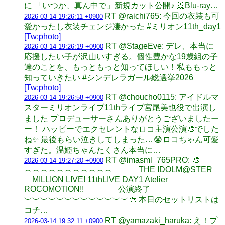
に 「いつか、真ん中で」新規カット公開♪ 📀Blu-ray…
RT @raichi765: 今回の衣装も可
2026-03-14 19:26:11 +0900
愛かったし衣装チェンジ凄かった #ミリオン11th_day1
[Tw:photo]
RT @StageEve: デレ、本当に
2026-03-14 19:26:19 +0900
応援したい子が沢山いすぎる。個性豊かな19歳組の子
達のことを、もっともっと知ってほしい！私ももっと
知っていきたい #シンデレラガール総選挙2026
[Tw:photo]
RT @choucho0115: アイドルマ
2026-03-14 19:26:58 +0900
スターミリオンライブ11thライブ宮尾美也役で出演し
ました プロデューサーさんありがとうございましたー
ー！ ハッピーでエクセレントなロコ主演公演🎨でした
ね✨ 最後もらい泣きしてしまった…😭ロコちゃん可愛
すぎた。温姫ちゃんたくさん本当に…
RT @imasml_765PRO: 🎨
2026-03-14 19:27:20 +0900
︵︵︵︵︵︵︵︵︵︵︵ THE IDOLM@STER
MILLION LIVE! 11thLIVE DAY1 Atelier
ROCOMOTION!! 公演終了
︶︶︶︶︶︶︶︶︶︶︶︶︶🎨 本日のセットリストは
コチ…
RT @yamazaki_haruka: え！プ
2026-03-14 19:32:11 +0900