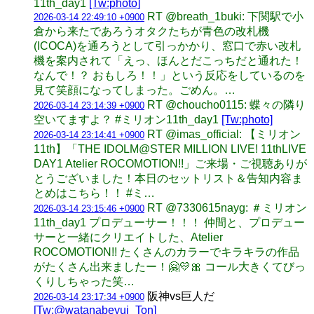
11th_day1
[Tw:photo]
RT @breath_1buki: 下関駅で小
2026-03-14 22:49:10 +0900
倉から来たであろうオタクたちが青色の改札機
(ICOCA)を通ろうとして引っかかり、窓口で赤い改札
機を案内されて「えっ、ほんとだこっちだと通れた！
なんで！？ おもしろ！！」という反応をしているのを
見て笑顔になってしまった。ごめん。…
RT @choucho0115: 蝶々の隣り
2026-03-14 23:14:39 +0900
空いてますよ？ #ミリオン11th_day1
[Tw:photo]
RT @imas_official: 【ミリオン
2026-03-14 23:14:41 +0900
11th】「THE IDOLM@STER MILLION LIVE! 11thLIVE
DAY1 Atelier ROCOMOTION!!」ご来場・ご視聴ありが
とうございました！本日のセットリスト＆告知内容ま
とめはこちら！！ #ミ…
RT @7330615nayg: ＃ミリオン
2026-03-14 23:15:46 +0900
11th_day1 プロデューサー！！！ 仲間と、プロデュー
サーと一緒にクリエイトした、Atelier
ROCOMOTION!! たくさんのカラーでキラキラの作品
がたくさん出来ましたー！🤗💛🎀 コール大きくてびっ
くりしちゃった笑…
阪神vs巨人だ
2026-03-14 23:17:34 +0900
[Tw:@watanabeyui_Ton]