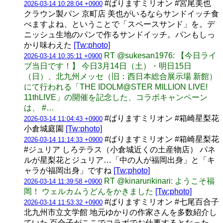
#ばりますミリオン #宮尾美也
2026-03-14 10:28:04 +0900
クラウン製パン 京町店 美也がいるならサンドイッチ食
べますよね、ということで「スペースサンド」を。デ
ニッシュ生地のパンで作るサンドイッチ。パンもしっ
かり味わえた
[Tw:photo]
RT @sukesan1976: 【今日ライ
2026-03-14 10:35:11 +0900
ブ当日です！】 今日3月14日（土）・明日15日
（日）、北九州メッセ（旧：西日本総合展示場 新館）
にて行われる「THE IDOLM@STER MILLION LIVE!
11thLIVE」の開催を記念した、コラボキャンペーン
は、 #…
#ばりますミリオン #箱崎星梨花
2026-03-14 11:04:43 +0900
小倉城庭園
[Tw:photo]
#ばりますミリオン #箱崎星梨花
2026-03-14 11:14:33 +0900
#ジュリア しろテラス（小倉城近くの土産物店） パネ
ルが星梨花とジュリア…「中の人が福岡出身」と「キ
ャラが福岡出身」ですね
[Tw:photo]
RT @kinarurikinari: ようこそ福
2026-03-14 11:39:58 +0900
岡！ ウェルカムうどんをかきました
[Tw:photo]
#ばりますミリオン #七尾百合子
2026-03-14 11:53:32 +0900
北九州市立文学館 地元ゆかりの作家さんを多数紹介し
ていた 百合子がここでコラボでお仕事するとなった