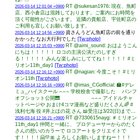
RT @sukesan1976: 現在、魚町
2026-03-14 12:01:04 +0900
店、西小倉店は混雑しております。ご案内にお時間を
頂く可能性がございます。 近隣の貴船店、宇佐町店の
ご利用も宜しくお願い致します。
資さんうどん魚町店の前を通り
2026-03-14 12:14:56 +0900
かかった なお大行列でした
[Tw:photo]
RT @aimi_sound: おはようこん
2026-03-14 12:15:03 +0900
にちは！！！！！ ロコの主演公演たのしすぎ
る！！！！！ みんな楽しみにしててね！！！！！ #ミ
リオン11th_day1
[Tw:photo]
RT @nagian: 今度こそ！ #ミリ
2026-03-14 12:16:12 +0900
オン11th
[Tw:photo]
RT @imas_CGofficial: 🏫#デレ
2026-03-14 12:16:16 +0900
ミュ_ハイスクール ⌢⌢⌢ 学校校舎で撮影した パンフ
オフショット公開🎹 ⌢⌢⌢ アイドルチャ
ットページや おまけ4コマ漫画など盛りだくさん🌈 #
浅利七海 役 #井上ほの花 さん 📖受注は3/22(日)まで…
RT @7330615nayg: ＃ミリオン
2026-03-14 12:16:21 +0900
11th_day1 仲間と一緒に、 プロデューサーからのたく
さんの想いのカラーで ロコアートをクリエイトで
す！！！！🤗💛🎀 よろしくお願いしますねー！！！