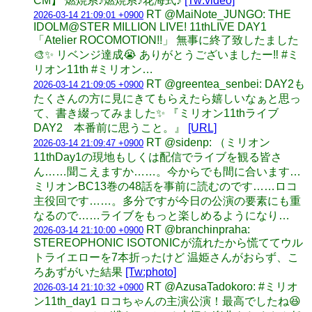
CM】 燃焼系♪燃焼系♪花海式♪
[Tw:video]
RT @MaiNote_JUNGO: THE
2026-03-14 21:09:01 +0900
IDOLM@STER MILLION LIVE! 11thLIVE DAY1
「Atelier ROCOMOTION!!」 無事に終了致したました
🎨✨ リベンジ達成😭 ありがとうございましたー‼️ #ミ
リオン11th #ミリオン…
RT @greentea_senbei: DAY2も
2026-03-14 21:09:05 +0900
たくさんの方に見にきてもらえたら嬉しいなぁと思っ
て、書き綴ってみました✨ 『ミリオン11thライブ
DAY2 本番前に思うこと。』
[URL]
RT @sidenp: （ミリオン
2026-03-14 21:09:47 +0900
11thDay1の現地もしくは配信でライブを観る皆さ
ん……聞こえますか……。今からでも間に合います…
ミリオンBC13巻の48話を事前に読むのです……ロコ
主役回です……。多分ですが今日の公演の要素にも重
なるので……ライブをもっと楽しめるようになり…
RT @branchinpraha:
2026-03-14 21:10:00 +0900
STEREOPHONIC ISOTONICが流れたから慌ててウル
トライエローを7本折ったけど 温姫さんがおらず、こ
ろあずがいた結果
[Tw:photo]
RT @AzusaTadokoro: #ミリオ
2026-03-14 21:10:32 +0900
ン11th_day1 ロコちゃんの主演公演！最高でしたね😆