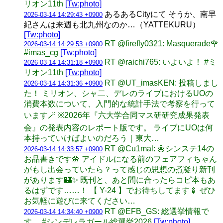
リオン11th
[Tw:photo]
あるあるCityにて そうか、南早
2026-03-14 14:29:43 +0900
紀さんは来週も北九州なのか…（YATTEKURU）
[Tw:photo]
RT @firefly0321: Masquerade🌹
2026-03-14 14:29:53 +0900
#imas_cg
[Tw:photo]
RT @raichi765: いよいよ！ #ミ
2026-03-14 14:31:18 +0900
リオン11th
[Tw:photo]
RT @UT_imasKEN: 投稿しまし
2026-03-14 14:31:36 +0900
た！ ミリオン、シャ二、デレのライブにおけるUOの
消費本数について、入門的な統計手法で考察を行って
います🪄 ※2026年『六大学合同マス研研究成果発表
会』の発表内容のレポート版です。 ライブにUOは何
本持っていけばよいのだろう｜東大…
RT @Cu1mal: 🌼シンステ14の
2026-03-14 14:33:57 +0900
お品書きです🌼 アイドルになる前のフェアフィちゃん
がもし出会っていたら？って感じの思想の煮凝り新刊
があります🏰✨ 既刊と、あと間に合ったらコピ本もあ
るはずです……！ 【 Y-24 】でお待ちしてます🍢 ぜひ
お気軽に遊びに来てください…
RT @EFB_GS: 総選挙情報で
2026-03-14 14:34:40 +0900
す。 #シンデレラガール総選挙2026
[Tw:photo]