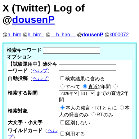
X (Twitter) Log of
@
dousenP
@
h_hiro
@
h_hiro_
@
__h_hiro__
@
dousenP
@
k000072
検索キーワード
オプション
【試験運用中】除外キ
ーワード
（
ヘルプ
）
自動投稿
（
ヘルプ
）
検索結果に含める
すべて
直近2年間
検索する期間
までの直近2年
間
本人の発言・RTともに
本
検索対象
人の発言のみ
RTのみ
大文字・小文字
区別しない
ワイルドカード
（
ヘル
利用する
プ
）