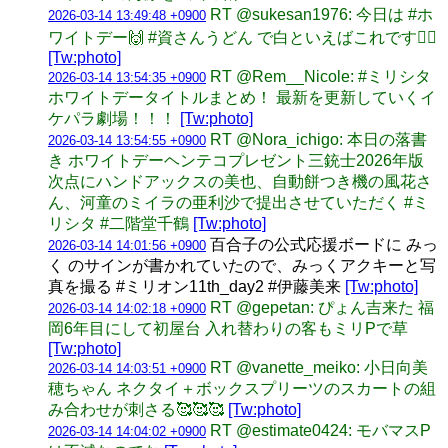
RT @sukesan1976: 今日は #ホ
2026-03-14 13:49:48 +0900
ワイトデー🙌 #資さんうどん で白といえばこれです🙋‍♂️
[Tw:photo]
RT @Rem__Nicole: #ミリシタ
2026-03-14 13:54:35 +0900
ホワイトデータイトルまとめ！ 最新を更新していくイ
ケパラ劇場！！！
[Tw:photo]
RT @Nora_ichigo: 本日の落書
2026-03-14 13:54:55 +0900
き ホワイトデーヘンテコプレゼント三銃士2026年版
次点にハンドアックスの美也、自動餅つき機の風花さ
ん、河童のミイラの亜利沙で提出させていただく #ミ
リシタ #二階堂千鶴
[Tw:photo]
百合子の公式応援ボードに みっ
2026-03-14 14:01:56 +0900
く のサインが書かれていたので、みっくアクキーと写
真を撮る #ミリオン11th_day2 #伊藤美来
[Tw:photo]
RT @gepetan: ぴょん吉来た 福
2026-03-14 14:02:18 +0900
岡6年目にして初屋台 入れ替わりの客もミリPで草
[Tw:photo]
RT @vanette_meiko: 小日向美
2026-03-14 14:03:51 +0900
穂ちゃん ネクタイ＋ボックスプリーツのスカートの組
み合わせが刺さる🥰🥰🥰
[Tw:photo]
RT @estimate0424: モバマスP
2026-03-14 14:04:02 +0900