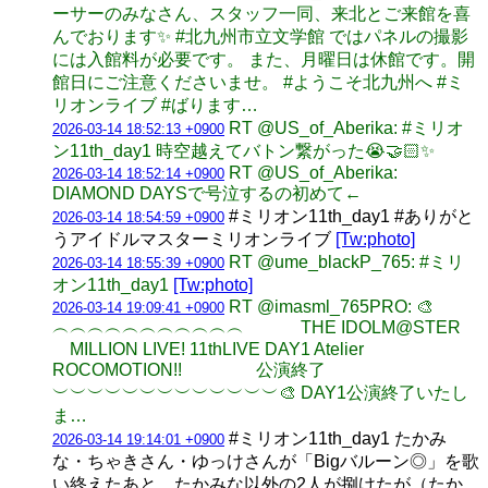
ーサーのみなさん、スタッフ一同、来北とご来館を喜
んでおります✨ #北九州市立文学館 ではパネルの撮影
には入館料が必要です。 また、月曜日は休館です。開
館日にご注意くださいませ。 #ようこそ北九州へ #ミ
リオンライブ #ばります…
RT @US_of_Aberika: #ミリオ
2026-03-14 18:52:13 +0900
ン11th_day1 時空越えてバトン繋がった😭🤝🏻✨
RT @US_of_Aberika:
2026-03-14 18:52:14 +0900
DIAMOND DAYSで号泣するの初めて←
#ミリオン11th_day1 #ありがと
2026-03-14 18:54:59 +0900
うアイドルマスターミリオンライブ
[Tw:photo]
RT @ume_blackP_765: #ミリ
2026-03-14 18:55:39 +0900
オン11th_day1
[Tw:photo]
RT @imasml_765PRO: 🎨
2026-03-14 19:09:41 +0900
︵︵︵︵︵︵︵︵︵︵︵ THE IDOLM@STER
MILLION LIVE! 11thLIVE DAY1 Atelier
ROCOMOTION!! 公演終了
︶︶︶︶︶︶︶︶︶︶︶︶︶🎨 DAY1公演終了いたし
ま…
#ミリオン11th_day1 たかみ
2026-03-14 19:14:01 +0900
な・ちゃきさん・ゆっけさんが「Bigバルーン◎」を歌
い終えたあと、たかみな以外の2人が捌けたが（たか