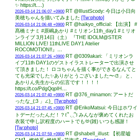
✨ https://t.…)
RT @IllustScody: 今日は小日向
2026-03-14 21:06:07 +0900
美穂ちゃんを描いてみました
[Tw:photo]
RT @haikyo_official: 【出演】 #
2026-03-14 21:06:48 +0900
髙橋ミナミ #原嶋あかり #ミリオン11th_day1 #ミリオ
ンライブ 3月14日（土） 『THE IDOLM@STER
MILLION LIVE! 11thLIVE DAY1 Atelier
ROCOMOTION!!』…
RT @0309akari: 「ミリオンラ
2026-03-14 21:07:26 +0900
イブ11th DAY1のゲストイラストレーターで出演させ
て頂きました！ ロコちゃんを描く事ができるなんてと
ても光栄でした✨ありがとうございました〜🎨」 と、
あかりん先生からの伝言です！！！！
https://t.co/PdgQqplH…
RT @376_minamon: アートだ
2026-03-14 21:07:40 +0900
ったな_(:3 」∠)_
[Tw:photo]
RT @ErikoMatsui: 今日はホワイ
2026-03-14 21:07:45 +0900
トデーだったんだ！？꒰՞ ܸ. .ܸ՞꒱ みんなが褒めてくれたお
衣装で申し訳程度のハートでも🫶(雑) いつも感謝！
[Tw:photo]
RT @shabell_illust: 【初星嘘
2026-03-14 21:07:59 +0900