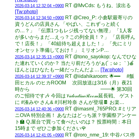
RT @MvCds: もうね、涙出る
2026-03-14 12:32:04 +0900
[Tw:photo]
RT @Creo_P: 小倉駅最寄りの
2026-03-14 12:34:50 +0900
資うどんの店員さん 「やばい、これずっと続く
の…？」 「伝票1つもレジ残ってない無理」 「1人客
が多いからまだ…えっ？この列全員！？」 「店長呼ん
で！店長！」 「40組待ち超えました！」 「先にミリ
オンセット準備しておけ！」 ミリオンP…
RT @tono_sayokop: なんでひな
2026-03-14 12:35:13 +0900
た連れていくのか？ 当たり前だろうがぁ(´；ω；｀)🍎
ほんとはひなたも一緒だったんだよ…
[Tw:photo]
RT @iidahikaroom: 🌟━━ #飯
2026-03-14 12:39:37 +0900
田ヒカル のヒカROOM 次回放送は3/16（月）夜21
時から ━━🌟 第30回
のご招待です🎶 今回は𝒱𝒶𝓁ℯ𝓃𝓉𝒾𝓃ℯℛℴℴ𝓂延長戦、 ゲスト
に #湊みや さん& #川村玲奈 さんが登場🍫 お楽…
RT @imasml_765PRO: #ミリア
2026-03-14 12:40:36 +0900
ニOVA 特別企画！ あなたはどっち派？学園祭アンケー
ト🏫 Q.屋台で買って食べたいのは？ 投票時間：本日
15時まで ぜひご参加ください🌹
RT @roro_nme_19: 中谷バス停
2026-03-14 12:41:05 +0900