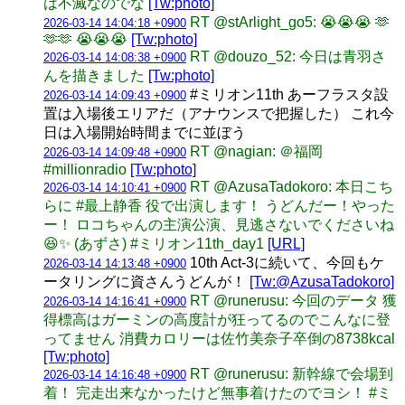
は不滅なのでな
[Tw:photo]
RT @stArlight_go5: 😭😭😭 🫶
2026-03-14 14:04:18 +0900
🫶🫶 😭😭😭
[Tw:photo]
RT @douzo_52: 今日は青羽さ
2026-03-14 14:08:38 +0900
んを描きました
[Tw:photo]
#ミリオン11th あーフラスタ設
2026-03-14 14:09:43 +0900
置は入場後エリアだ（アナウンスで把握した） これ今
日は入場開始時間までに並ぼう
RT @nagian: ＠福岡
2026-03-14 14:09:48 +0900
#millionradio
[Tw:photo]
RT @AzusaTadokoro: 本日こち
2026-03-14 14:10:41 +0900
らに #最上静香 役で出演します！ うどんだー！やった
ー！ ロコちゃんの主演公演、見逃さないでくださいね
😆✨ (あずさ) #ミリオン11th_day1
[URL]
10th Act-3に続いて、今回もケ
2026-03-14 14:13:48 +0900
ータリングに資さんうどんが！
[Tw:@AzusaTadokoro]
RT @runerusu: 今回のデータ 獲
2026-03-14 14:16:41 +0900
得標高はガーミンの高度計が狂ってるのでこんなに登
ってません 消費カロリーは佐竹美奈子卒倒の8738kcal
[Tw:photo]
RT @runerusu: 新幹線で会場到
2026-03-14 14:16:48 +0900
着！ 完走出来なかったけど無事着けたのでヨシ！ #ミ