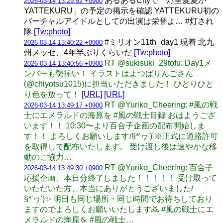
あるあるCityで「灯里愛夏が
2026-03-14 13:29:52 +0900
YATTEKURU」の予定の掲示を確認 YATTEKURU初の
バーチャルアイドルとしての出演は栄誉よ… #灯され
隊
[Tw:photo]
#ミリオン11th_day1 現着 北九
2026-03-14 13:40:22 +0900
州メッセ、4年半ぶりくらいだ
[Tw:photo]
RT @sukisuki_29tofu: Day1メ
2026-03-14 13:40:56 +0900
ンバーも勢揃い！ イラストはよつばりんごさん
(@chiyotsu1015)に担当いただきました！ ひとりひと
り色を放って！
[URL]
[URL]
RT @Yuriko_Cheering: #風の戦
2026-03-14 13:49:17 +0900
士にエメラルドの海原を #風の戦士目録 おはようござ
います！！ 10:30〜より百合子企画の配布開始しま
す！！ よろしくお願いします/§*'ヮ') ※正式に道路許可
を取得して配布いたします。 受け渡し後は速やかな移
動のご協力…
RT @Yuriko_Cheering: 百合子
2026-03-14 13:49:30 +0900
応援企画、本日分終了しました！！！！！ 受け取って
いただいた方、本当にありがとうございました/
§*'ヮ')✨ 明日も同じ場所・同じ時間でお待ちしており
ますのでよろしくお願いいたします🙇 #風の戦士にエ
メラルドの海原を #風の戦士…