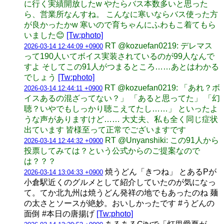
に行く実績開放したw やたらバス本数多いと思った
ら、営業所なんすね。 こんなに寒いならバス使った方
が良かったかw 寒いので育ちゃんにふわもこ着てもら
いました😊
[Tw:photo]
RT @kozuefan0219: デレマス
2026-03-14 12:44:09 +0900
って190人いてボイス実装されているのが99人なんで
すよ そしてこの91人がつまるところ……あとはわかる
でしょう
[Tw:photo]
RT @kozuefan0219: 「あれ？ボ
2026-03-14 12:44:11 +0900
イスあるの混ざってない？」 「あると思ってた」 「幻
聴？いやでもしっかり聴こえてたし……」 といったよ
うな声がありますけど…… 大丈夫、私も全く同じ症状
出ています 皆様至って正常でございますです
RT @Unyanshiki: この91人から
2026-03-14 12:44:32 +0900
投票してみては？という公式からのご提案なので
は？？？
焼うどん「きつね」 とあるPが
2026-03-14 13:04:33 +0900
小倉駅近くのグルメとして紹介していたのが気になっ
て。てか北九州は焼うどん発祥の地でもあったのね 麺
の太さとソースが絶妙。おいしかったです #うどんの
面倒 #本日の唐揚げ
[Tw:photo]