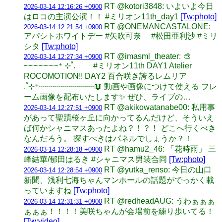
RT @kotori3848: いよいよ今日
2026-03-14 12:16:26 +0900
はロコの主演公演！！ #ミリオン11th_day1
[Tw:photo]
RT @ONEMANCASTALONE:
2026-03-14 12:21:54 +0900
アパシトホワイトデー #矢吹可奈 #松田亜利沙 #ミリ
シタ
[Tw:photo]
RT @imasml_theater: 🎨
2026-03-14 12:27:34 +0900
┈┈┈┈┈┈┈⁺ ⊹˚. #ミリオン11th DAY1 Atelier
ROCOMOTION!! DAY2 百合咲き誇るレムリア
.˚⊹⁺┈┈┈┈┈┈┈📖 動画や画像につけて使える フレ
ーム画像を配布いたします✨ ぜひ、ライブの…
RT @akikowatanabe00: 私用事
2026-03-14 12:27:51 +0900
があって聖蹟桜ヶ丘に向かってるんだけど、そういえ
ば何かシャニマスあったよね？！？！ どこへ行くべき
なんだろう。 探すべきはパネルでしょうか？！
RT @hamu2_46: 「花時雨」 三
2026-03-14 12:28:18 +0900
峰結華/郁田はるき #シャニマス男装合同
[Tw:photo]
RT @yutka_renso: 今日の山口
2026-03-14 12:28:54 +0900
新聞、浅利七海ちゃんマンホールの話題がでっかく載
っていますね
[Tw:photo]
RT @redheadAUG: うわぁぁぁ
2026-03-14 12:31:31 +0900
ぁぁぁ！！！！美咲ちゃんが会場前を練り歩いてる！
[Tw:video]