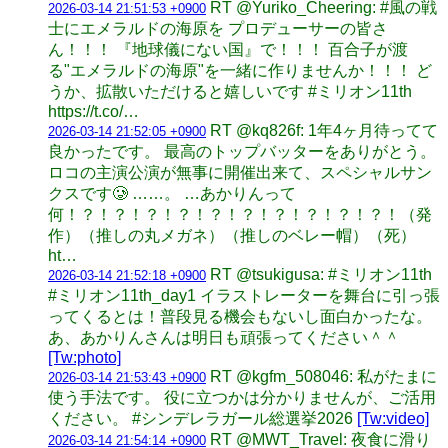
RT @Yuriko_Cheering: #風の戦
2026-03-14 21:51:53 +0900
士にエメラルドの海原を プロデューサーの皆さ
ん！！！ 『地球儀にない国』で！！！ 百合子が渡
る"エメラルドの海原"を一緒に作りませんか！！！ ど
うか、拡散いただけると嬉しいです #ミリオン11th
https://t.co/…
RT @kq826f: 1年4ヶ月待ってて
2026-03-14 21:52:05 +0900
良かったです。 最高のトップバッターをありがとう。
ロコの主演公演が無事に開催出来て、スペシャルサン
クスです🥲 ……。 …あかりんって
何！？！？！？！？！？！？！？！？！？！？！（発
作）（推しの丸メガネ）（推しのベレー帽）（死）
ht…
RT @tsukigusa: #ミリオン11th
2026-03-14 21:52:18 +0900
#ミリオン11th_day1 イラストレーターを舞台に引っ張
ってくるとは！普段見る機会もないし面白かったな。
あ、あかりんさんは明日も頑張ってください＾＾
[Tw:photo]
RT @kgfm_508046: 私がたまに
2026-03-14 21:53:43 +0900
使う手法です。 役に立つかは分かりませんが、ご活用
ください。 #シンデレラガール総選挙2026
[Tw:video]
RT @MWT_Travel: 夜食に滑り
2026-03-14 21:54:14 +0900