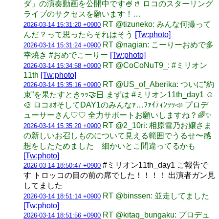
ダ」の演奏動画を公開中です🍧🥤 ロコのスターリング
ライブのサクセスを願います！…
RT @tizuneko: みんな何撮って
2026-03-14 15:31:20 +0900
んだ？って思ったらそれはそう
[Tw:photo]
RT @nagian: こーりーおめで多
2026-03-14 15:31:24 +0900
幸焼き #おめでこーりー
[Tw:photo]
RT @CoCoNuT9_: #ミリオン
2026-03-14 15:34:58 +0900
11th
[Tw:photo]
RT @US_of_Aberika: ついに“約
2026-03-14 15:35:16 +0900
束”を果たすときｯｯ🤝🏻 まずは #ミリオン11th_day1 ☺️
🎨 ロコｫｵそしてDAY1のみんなｧ…ﾌｧｲﾃｨﾝｯｯ📣 プロデ
ューサーさん♡♡ 全力サポートお願いしますね？🌈✨
RT @2_10ri: 相原雪乃お嬢さま
2026-03-14 15:35:20 +0900
の新しいお召しものについて見える範囲でうるせ〜感
想をしたためました 細かいとこ間違ってるかも
[Tw:photo]
#ミリオン11th_day1 ご報告で
2026-03-14 18:50:47 +0900
す トロッコの目の前の席でした！！！！ 出演者ガン見
してました
RT @binssen: 並走してました
2026-03-14 18:51:14 +0900
[Tw:photo]
RT @kitaq_bungaku: プロデュ
2026-03-14 18:51:56 +0900