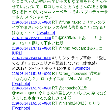
✨ ロコちゃんが携わっている大切な楽曲をたくさん任
せていただいて、ロコちゃんとあつきさんの凄さを痛
感する日々でした☺️🤝マーベラスです👏 プロデューサ
ーさん スペシャルサン…
RT @funa_take: ミリオンのラ
2026-03-14 21:10:58 +0900
イブでまさかシンデレラの応援広告見ることになると
はなぁ・・・
[Tw:photo]
RT @0309akari: あ……！ ま
2026-03-14 21:22:11 +0900
ぁ、ね！！察して下さいね😊
RT @nmc_youcan: あのロコ
2026-03-14 21:37:12 +0900
[URL]
#ミリシタ ライブ革命、「愛し
2026-03-14 21:49:44 +0900
てるぜ！」にジュリアを配置しないと（使命感）
※2017年のハッチポッチ1のネタ
[Tw:photo]
RT @ren_improvise: 通常紬
2026-03-14 21:51:35 +0900
「なんなん？」 ロゴナイズ紬「WhatWhat?」
[Tw:photo]
RT @choucho0115:
2026-03-14 21:51:40 +0900
@asamingosu 今井さんの差し入れいちご大福いただ
きました🍓食べるの楽しみです♡
RT @nishio240423: たりラ
2026-03-14 21:51:50 +0900
[Tw:photo]