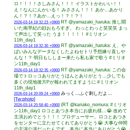
ロ！！！！さしみさん！！！ イラストかわいい！！
え！なんにんかいる！ みささん！！！ あか…あかり
ん！？！？あか…えっ！？！？！
RT @yamazaki_haruka: 推し聞
2026-03-14 19:32:23 +0900
いた南早紀の顔おもろすぎ。 わっとわっと笑笑笑 まっ
て声出して笑った うま！！！！！ #ミリオン
11th_day1
RT @yamazaki_haruka: え、や
2026-03-14 19:32:30 +0900
ばいみんなデータなくしたよねセトリ予想練り直しや
んな！？ 明日もししまー来たら私も家で歌う #ミリオ
ン11th_day1
RT @yamazaki_haruka: この会
2026-03-14 19:32:35 +0900
場でトロッコありがとうほんとありがとう…少しでも
多くの現地後方Pが報われてますように #ミリオン
11th_day1
みっく…ふぐ刺しだよ…
2026-03-14 20:09:24 +0900
[Tw:photo]
(RT @kanako_nomura: #ミリオ
2026-03-14 20:58:40 +0900
ン11th_day1 ロコとあつき本当にお疲れ様…😭 改めて
主演おめでとう！！！ プロデューサー。ロコとあつき
をセンターに立たせてくれてありがとう😭 大事な仲間
の主演公演だったんです。本当に本当にありがとう😭