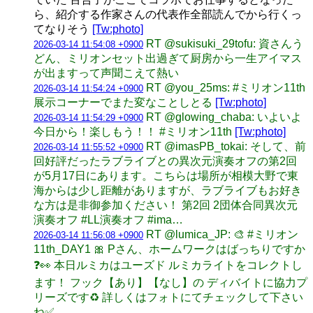
ら、紹介する作家さんの代表作全部読んでから行くっ
てなりそう
[Tw:photo]
RT @sukisuki_29tofu: 資さんう
2026-03-14 11:54:08 +0900
どん、ミリオンセット出過ぎて厨房から一生アイマス
が出ますって声聞こえて熱い
RT @you_25ms: #ミリオン11th
2026-03-14 11:54:24 +0900
展示コーナーでまた変なことしとる
[Tw:photo]
RT @glowing_chaba: いよいよ
2026-03-14 11:54:29 +0900
今日から！楽しもう！！ #ミリオン11th
[Tw:photo]
RT @imasPB_tokai: そして、前
2026-03-14 11:55:52 +0900
回好評だったラブライブとの異次元演奏オフの第2回
が5月17日にあります。こちらは場所が相模大野で東
海からは少し距離がありますが、ラブライブもお好き
な方は是非御参加ください！ 第2回 2団体合同異次元
演奏オフ #LL演奏オフ #ima…
RT @lumica_JP: 🎨 #ミリオン
2026-03-14 11:56:08 +0900
11th_DAY1 🎀 Pさん、ホームワークはばっちりですか
❓👀 本日ルミカはユーズド ルミカライトをコレクトし
ます！ フック【あり】【なし】の ディバイトに協力プ
リーズです♻️ 詳しくはフォトにてチェックして下さい
ね✅…