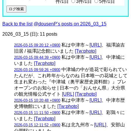
件/1日
3件/1日
5件/1日
Back to the list
@dousenP's posts on 2026_03_15
2026_03_15 (日): 11 posts
私は中津市～
[URL]
、福澤諭吉
2026-03-15 09:20:12 +0900
旧居 / 福澤記念館にいました
[Tw:photo]
私は中津市～
[URL]
、中津城に
2026-03-15 09:44:39 +0900
いました
[Tw:photo]
中津城の中が造花で彩られてい
2026-03-15 09:59:26 +0900
たんだが、これ昨年からなのね 日本唯一の花城として
生まれ変わった『中津城（奥平家歴史資料館）』プレ
オープンのお知らせ | 日本一の「おんせん県」大分県
の観光情報公式サイト
[URL]
[Tw:photo]
私は中津市～
[URL]
、中津市歴
2026-03-15 10:20:48 +0900
史博物館にいました
[Tw:photo]
私は中津市～
[URL]
、彩鶏々に
2026-03-15 11:11:50 +0900
いました
[Tw:photo]
私は北九州市～
[URL]
、安部山
2026-03-15 12:11:52 +0900
公園駅にいました