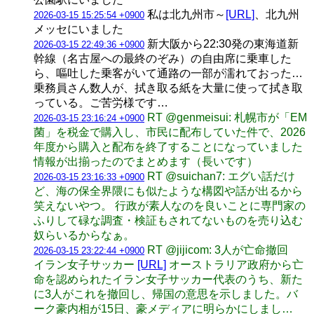
私は北九州市～
[URL]
、北九州
2026-03-15 15:25:54 +0900
メッセにいました
新大阪から22:30発の東海道新
2026-03-15 22:49:36 +0900
幹線（名古屋への最終のぞみ）の自由席に乗車した
ら、嘔吐した乗客がいて通路の一部が濡れておった…
乗務員さん数人が、拭き取る紙を大量に使って拭き取
っている。ご苦労様です…
RT @genmeisui: 札幌市が「EM
2026-03-15 23:16:24 +0900
菌」を税金で購入し、市民に配布していた件で、2026
年度から購入と配布を終了することになっていました
情報が出揃ったのでまとめます（長いです）
RT @suichan7: エグい話だけ
2026-03-15 23:16:33 +0900
ど、海の保全界隈にも似たような構図や話が出るから
笑えないやつ。 行政が素人なのを良いことに専門家の
ふりして碌な調査・検証もされてないものを売り込む
奴らいるからなぁ。
RT @jijicom: 3人が亡命撤回
2026-03-15 23:22:44 +0900
イラン女子サッカー
[URL]
オーストラリア政府から亡
命を認められたイラン女子サッカー代表のうち、新た
に3人がこれを撤回し、帰国の意思を示しました。バ
ーク豪内相が15日、豪メディアに明らかにしまし…