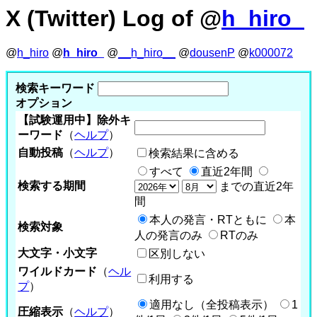
X (Twitter) Log of @
h_hiro_
@
h_hiro
@
h_hiro_
@
__h_hiro__
@
dousenP
@
k000072
検索キーワード
オプション
【試験運用中】除外キ
ーワード
（
ヘルプ
）
自動投稿
（
ヘルプ
）
検索結果に含める
すべて
直近2年間
検索する期間
までの直近2年
間
本人の発言・RTともに
本
検索対象
人の発言のみ
RTのみ
大文字・小文字
区別しない
ワイルドカード
（
ヘル
利用する
プ
）
適用なし（全投稿表示）
1
圧縮表示
（
ヘルプ
）