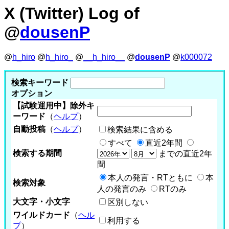
X (Twitter) Log of
@
dousenP
@
h_hiro
@
h_hiro_
@
__h_hiro__
@
dousenP
@
k000072
検索キーワード
オプション
【試験運用中】除外キ
ーワード
（
ヘルプ
）
自動投稿
（
ヘルプ
）
検索結果に含める
すべて
直近2年間
検索する期間
までの直近2年
間
本人の発言・RTともに
本
検索対象
人の発言のみ
RTのみ
大文字・小文字
区別しない
ワイルドカード
（
ヘル
利用する
プ
）