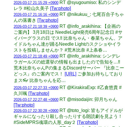
RT @syugoumiso: 私のシンデ
2026-03-17 21:15:29 +0900
レラ #松山久美子
[Tw:photo]
RT @nikukuu_: 七尾百合子ちゃ
2026-03-17 21:16:16 +0900
んの落書き
[Tw:photo]
RT @info_arakihina: 【企画の
2026-03-17 21:18:39 +0900
ご案内】 3月18日は NeedleLight発売6周年記念日 #サ
イバーグラスの日 でス‼︎ 比奈ちゃん・春菜ちゃん、ア
イドルちゃん達が踊るNeedle Lightのスクショやイラ
ストを投稿しませんか？ #荒木比奈 #上条春…
RT @info_arakihina: シンデレ
2026-03-17 21:18:49 +0900
ラガールズの総選挙の情報も出ましたので告知を…‼︎
荒木比奈ちゃんPの集まるDiscordサーバー 『比奈こー
どっス』のご案内でス！
[URL]
ご参加お待ちしており
まス👓 比奈ちゃんを応…
RT @KirakiraExp: #乙倉悠貴 #
2026-03-17 22:27:33 +0900
久川颯
[Tw:photo]
RT @misodaijin: 卯月ちゃん
2026-03-17 22:27:48 +0900
[Tw:photo]
RT @toto_logi: 皆もアイドルが
2026-03-17 22:30:28 +0900
ギャルになったり殺し合ったりする朗読劇を見よう！
#SideMPRS魂環の人形_day２
[Tw:photo]