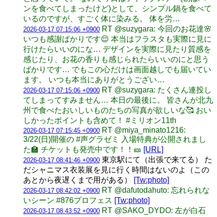
ンを食べてしまったけど)として、シンプル鍋を食べて
いるのですが、すごく体に染みる。 体を労…
RT @suzygara: 今回のお花達🌸
2026-03-17 07:15:06 +0900
いつも感謝ばかりです😌 本当はフラスタも実際に見に
行けたらいいのにな… デザインを実際に見たり質感を
感じたり、お花の香りも感じられたらいいのにと思う
ばかりです… でもこの心だけは画面越しでも届いてい
ます。 いつも本当にありがとうござい…
RT @suzygara: たくさん連投し
2026-03-17 07:15:06 +0900
てしまってすみません… 本日の最後に。 皆さんが北九
州で食べたおいしいものたちの写真が欲しいな🥰 おい
しかったポイントも含めて！ #ミリオン11th
RT @miya_minato1216:
2026-03-17 07:15:45 +0900
3/22(日)開催の #声グラゼミ 入場特典が公開されまし
た🏫 チケットも発売中です！！🎫
[URL]
東京駅にて（出張で来てる） た
2026-03-17 08:41:46 +0900
だシャニマス衣装展を見に行く時間はないのよ（この
あとから夜遅くまで用がある）
[Tw:photo]
RT @dafutodahuto: 忘れられな
2026-03-17 08:42:02 +0900
いシーン #876プロフェス
[Tw:photo]
RT @SAKO_DYDO: 左が白石
2026-03-17 08:43:52 +0900