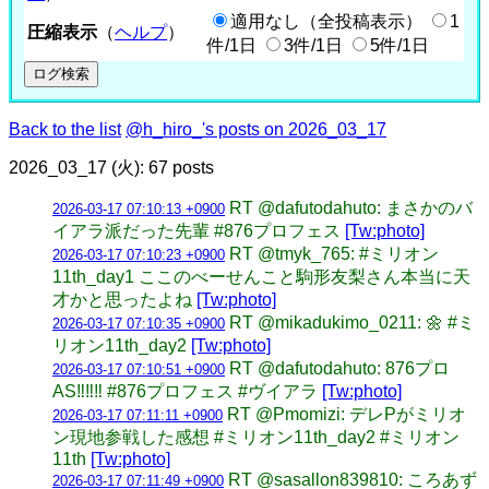
適用なし（全投稿表示）
1
圧縮表示
（
ヘルプ
）
件/1日
3件/1日
5件/1日
Back to the list
@h_hiro_'s posts on 2026_03_17
2026_03_17 (火): 67 posts
RT @dafutodahuto: まさかのバ
2026-03-17 07:10:13 +0900
イアラ派だった先輩 #876プロフェス
[Tw:photo]
RT @tmyk_765: #ミリオン
2026-03-17 07:10:23 +0900
11th_day1 ここのべーせんこと駒形友梨さん本当に天
才かと思ったよね
[Tw:photo]
RT @mikadukimo_0211: 🌼 #ミ
2026-03-17 07:10:35 +0900
リオン11th_day2
[Tw:photo]
RT @dafutodahuto: 876プロ
2026-03-17 07:10:51 +0900
AS‼︎‼︎‼︎ #876プロフェス #ヴイアラ
[Tw:photo]
RT @Pmomizi: デレPがミリオ
2026-03-17 07:11:11 +0900
ン現地参戦した感想 #ミリオン11th_day2 #ミリオン
11th
[Tw:photo]
RT @sasallon839810: ころあず
2026-03-17 07:11:49 +0900