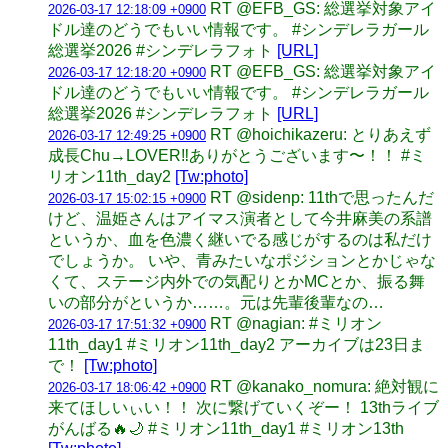
RT @EFB_GS: 総選挙対象アイ
2026-03-17 12:18:09 +0900
ドル達のどうでもいい情報です。 #シンデレラガール
総選挙2026 #シンデレラフォト
[URL]
RT @EFB_GS: 総選挙対象アイ
2026-03-17 12:18:20 +0900
ドル達のどうでもいい情報です。 #シンデレラガール
総選挙2026 #シンデレラフォト
[URL]
RT @hoichikazeru: とりあえず
2026-03-17 12:49:25 +0900
成長Chu→LOVER‼︎ありがとうございます〜！！ #ミ
リオン11th_day2
[Tw:photo]
RT @sidenp: 11thで思ったんだ
2026-03-17 15:02:15 +0900
けど、温姫さんはアイマス演者として今井麻美の系譜
というか、血を色濃く継いでる感じがするのは私だけ
でしょうか。 いや、青みたいなポジションとかじゃな
くて、ステージ内外での気配りとかMCとか、振る舞
いの部分がというか……。元は先輩後輩なの…
RT @nagian: #ミリオン
2026-03-17 17:51:32 +0900
11th_day1 #ミリオン11th_day2 アーカイブは23日ま
で！
[Tw:photo]
RT @kanako_nomura: 絶対観に
2026-03-17 18:06:42 +0900
来てほしいぃい！！ 次に繋げていくぞー！ 13thライブ
がんばる🔥🌙 #ミリオン11th_day1 #ミリオン13th