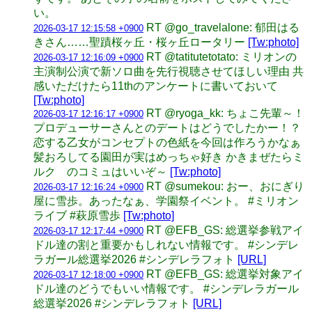
い。
RT @go_travelalone: 郁田はる
2026-03-17 12:15:58 +0900
きさん……聖蹟桜ヶ丘・桜ヶ丘ロータリー
[Tw:photo]
RT @tatitutetotato: ミリオンの
2026-03-17 12:16:09 +0900
主演制公演で新ソロ曲を先行視聴させてほしい理由 共
感いただけたら11thのアンケートに書いておいて
[Tw:photo]
RT @ryoga_kk: ちょこ先輩～！
2026-03-17 12:16:17 +0900
プロデューサーさんとのデートはどうでしたかー！？
恋する乙女がコンセプトの色紙を今回は作ろうかなぁ
髪おろしてる園田が実はめっちゃ好き かきまぜたらミ
ルク のコミュはいいぞ～
[Tw:photo]
RT @sumekou: おー、おにぎり
2026-03-17 12:16:24 +0900
屋に雪歩。あったなぁ、学園祭イベント。 #ミリオン
ライブ #萩原雪歩
[Tw:photo]
RT @EFB_GS: 総選挙参戦アイ
2026-03-17 12:17:44 +0900
ドル達の割と重要かもしれない情報です。 #シンデレ
ラガール総選挙2026 #シンデレラフォト
[URL]
RT @EFB_GS: 総選挙対象アイ
2026-03-17 12:18:00 +0900
ドル達のどうでもいい情報です。 #シンデレラガール
総選挙2026 #シンデレラフォト
[URL]