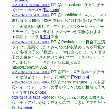
[Tw:photo]
RT @decosukedon0: ピンチェ
2026-03-17 18:06:48 +0900
でハートポーズ♥
[Tw:photo]
RT @honhikidashi: #シャニマス
2026-03-17 18:34:08 +0900
書店コラボ 開始！📚🌸 本日から4月12日(日)までの期
間、全国約560書店で「アイドルマスターシャイニー
カラーズ」とのコラボキャンペーンが開催されます！
▼詳細はコチラ
[URL]
💡全…
RT @Paskalpastel: 百合子主演
2026-03-17 18:35:30 +0900
ライブ、最高でした！みんなのお衣装めっちゃ可愛か
った😭百合子の『物語』テーマに合ったセトリと百合
子の楽曲をたくさん聴けて幸せです！！ありがとうご
ざいました！！！ #ミリオン11th_day2
https://t.co/m5MKSZj…
RT @YYY__XP: 世界一チアガ
2026-03-17 18:35:40 +0900
ールが似合うアイドル、花海咲季
[Tw:photo]
RT @merry_merume: ミスド店
2026-03-17 18:35:46 +0900
員バイトでドーナツへの愛が抑えきれない椎名法子ち
ゃんです
[Tw:photo]
RT @ic_6cha: 息抜き落書き私
2026-03-17 18:38:27 +0900
服亜子ヘアピンがよく見えんので、大きいので見たい
欲
[Tw:photo]