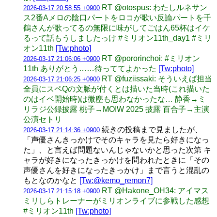
RT @otospus: わたしルネサン
2026-03-17 20:58:55 +0900
ス2番Aメロの陰口パートをロコが歌い反論パートを千
鶴さんが歌ってるの無限に味がしてごはん65杯はイケ
るって話もうしましたっけ #ミリオン11th_day1 #ミリ
オン11th
[Tw:photo]
RT @pororinchoi: #ミリオン
2026-03-17 21:06:06 +0900
11th ありがとう……待っててよかった
[Tw:photo]
RT @fuziissaki: そういえば担当
2026-03-17 21:06:25 +0900
全員にスペQの文脈が付くとは描いた当時(これ描いた
のはイベ開始時)は微塵も思わなかったな… 静香→ミ
リラジ公録披露 桃子→MOIW 2025 披露 百合子→主演
公演セトリ
続きの投稿まで見ましたが、
2026-03-17 21:14:36 +0900
「声優さんきっかけでそのキャラを見たら好きになっ
た」、と言えば問題ないんじゃないかと思った次第 キ
ャラが好きになったきっかけを問われたときに「その
声優さんを好きになったきっかけ」まで言うと混乱の
もとなのかなと
[Tw:@kemo_remon7]
RT @Hakone_OH34: アイマス
2026-03-17 21:15:18 +0900
ミリしらトレーナーがミリオンライブに参戦した感想
#ミリオン11th
[Tw:photo]