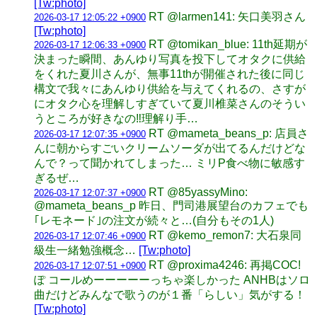
[Tw:photo]
RT @larmen141: 矢口美羽さん
2026-03-17 12:05:22 +0900
[Tw:photo]
RT @tomikan_blue: 11th延期が
2026-03-17 12:06:33 +0900
決まった瞬間、あんゆり写真を投下してオタクに供給
をくれた夏川さんが、無事11thが開催された後に同じ
構文で我々にあんゆり供給を与えてくれるの、さすが
にオタク心を理解しすぎていて夏川椎菜さんのそうい
うところが好きなの‼️理解り手…
RT @mameta_beans_p: 店員さ
2026-03-17 12:07:35 +0900
んに朝からすごいクリームソーダが出てるんだけどな
んで？って聞かれてしまった… ミリP食べ物に敏感す
ぎるぜ…
RT @85yassyMino:
2026-03-17 12:07:37 +0900
@mameta_beans_p 昨日、門司港展望台のカフェでも
｢レモネード｣の注文が続々と…(自分もその1人)
RT @kemo_remon7: 大石泉同
2026-03-17 12:07:46 +0900
級生一緒勉強概念…
[Tw:photo]
RT @proxima4246: 再掲COC!
2026-03-17 12:07:51 +0900
ぽ コールめーーーーーっちゃ楽しかった ANHBはソロ
曲だけどみんなで歌うのが１番「らしい」気がする！
[Tw:photo]