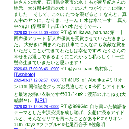
紬さんの地元、石川県金沢市の水！ 右が南早紀さんの
地元、大分県中津市の水！ このふたつが今ここに揃い
ました！ そして、このふたつを混ぜると！ なんと、真
ん中のヤツに、なりま、せーん！ 水は水でーす！ 真ん
中のは山梨県富士吉田市の水だそうでー…
RT @miiikawa_haruna: 第二十
2026-03-17 08:44:09 +0900
回声優アワード 新人声優賞を受賞させていただきまし
た。 大好きに囲まれたお仕事でこんなにも素敵な賞を
いただくことができてわたしは幸せです🌸 たくさんの
幸せをお返しできるようにこれからも私らしく！一生
懸命生きていきたいと思います！…
RT @yaki_pain: 島村卯月
2026-03-17 09:06:46 +0900
[Tw:photo]
RT @US_of_Aberika: #ミリオ
2026-03-17 12:02:57 +0900
ン11th 開催記念グッズお見逃しなく❣️ 今回もアイドル
と最速お揃い衣装です🥹✌🏻ﾌﾞｨ 📸：渡部のけこねぇ(大
感謝💋)←
[URL]
RT @999Gic: 自ら書いた物語を
2026-03-17 12:03:28 +0900
テーマとした主演公演を成し遂げ、妄想に浸るアイド
ルと、そんなセリフを言ったことがあるP #ミリオン
11th_day2 #ファブルP #七尾百合子 #佐藤明