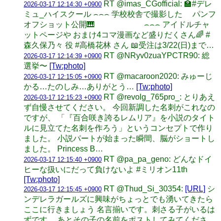
RT @imas_CGofficial: 🏫#デレ
2026-03-17 12:14:30 +0900
ミュ_ハイスクール ⌢⌢⌢ 学校校舎で撮影した パンフ
オフショット公開🎹 ⌢⌢⌢ アイドルチャ
ットページや おまけ4コマ漫画など盛りだくさん🌈 #
森久保乃々 役 #高橋花林 さん 📖受注は3/22(日)まで…
RT @NRyv0zuaYPCTR90: 総
2026-03-17 12:14:39 +0900
選挙〜
[Tw:photo]
RT @macaroon2020: みゅーじ
2026-03-17 12:15:05 +0900
かる…たのしみ…ありがとう…
[Tw:photo]
RT @revolg_765pro_: とりあえ
2026-03-17 12:15:23 +0900
ず自慢させてください。 今回新調した名刺がこれなの
ですが、 「『百合咲き誇るレムリア』を小説のタイト
ルに見立てた名刺を作ろう」というコンセプトで作り
ました。 小説パートが始まった瞬間、脳がショートし
ました。 Princess B…
RT @pa_pa_geno: どんなドイ
2026-03-17 12:15:40 +0900
ヒーな扱いにだって負けないよ #ミリオン11th
[Tw:photo]
RT @Thud_Si_30354:
[URL]
シ
2026-03-17 12:15:45 +0900
ンデレラガールズに興味がちょっとでも湧いてきたら
ここに行きましょう 名言揃いです。刺さる子がいるは
ずです。 あとその子の名前をポストしてみてくださ