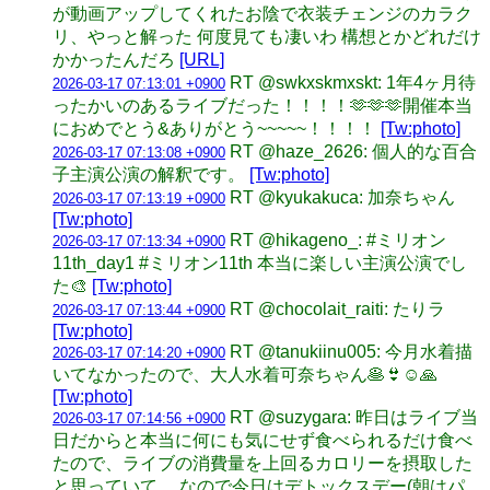
が動画アップしてくれたお陰で衣装チェンジのカラク
リ、やっと解った 何度見ても凄いわ 構想とかどれだけ
かかったんだろ
[URL]
RT @swkxskmxskt: 1年4ヶ月待
2026-03-17 07:13:01 +0900
ったかいのあるライブだった！！！！🫶🫶🫶開催本当
におめでとう&ありがとう~~~~~！！！！
[Tw:photo]
RT @haze_2626: 個人的な百合
2026-03-17 07:13:08 +0900
子主演公演の解釈です。
[Tw:photo]
RT @kyukakuca: 加奈ちゃん
2026-03-17 07:13:19 +0900
[Tw:photo]
RT @hikageno_: #ミリオン
2026-03-17 07:13:34 +0900
11th_day1 #ミリオン11th 本当に楽しい主演公演でし
た🎨
[Tw:photo]
RT @chocolait_raiti: たりラ
2026-03-17 07:13:44 +0900
[Tw:photo]
RT @tanukiinu005: 今月水着描
2026-03-17 07:14:20 +0900
いてなかったので、大人水着可奈ちゃん🥞👙☺️🙏
[Tw:photo]
RT @suzygara: 昨日はライブ当
2026-03-17 07:14:56 +0900
日だからと本当に何にも気にせず食べられるだけ食べ
たので、ライブの消費量を上回るカロリーを摂取した
と思っていて。 なので今日はデトックスデー(朝はパ