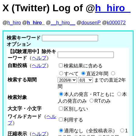
X (Twitter) Log of @
h_hiro_
@
h_hiro
@
h_hiro_
@
__h_hiro__
@
dousenP
@
k000072
検索キーワード
オプション
【試験運用中】除外キ
ーワード
（
ヘルプ
）
自動投稿
（
ヘルプ
）
検索結果に含める
すべて
直近2年間
検索する期間
までの直近2年
間
本人の発言・RTともに
本
検索対象
人の発言のみ
RTのみ
大文字・小文字
区別しない
ワイルドカード
（
ヘル
利用する
プ
）
適用なし（全投稿表示）
1
圧縮表示
（
ヘルプ
）