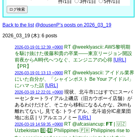
件/1日
3件/1日
5件/1日
Back to the list
@dousenP's posts on 2026_03_19
2026_03_19 (木): 6 posts
RT @weeklyascii: AWS黎明期
2026-03-19 01:12:39 +0900
を駆け抜けた後藤和貴の卒業――東京リージョン開設
前夜からAI時代へつなぐ、エンジニアの心得
[URL]
【PR】
RT @weeklyascii: アイドル業界
2026-03-19 01:13:13 +0900
にいた自分が、「シャインポスト Be Your アイドル!」
にハマった話
[URL]
現状、北斗市にはすでにスーパ
2026-03-19 12:22:01 +0900
ーセンタートライアル上磯店（旧カウボーイ店舗）が
あるわけだけど、そこから移転になるんかな。2kmも
離れてないし 見てる: トライアル、北斗追分IC産業団
地に出店 | リアルエコノミー
[URL]
RT @afcasiancup: 𝗙𝗧 | 🇺🇿
2026-03-19 14:59:35 +0900
Uzbekistan 0️⃣-2️⃣ Philippines 🇵🇭 Philippines rise to