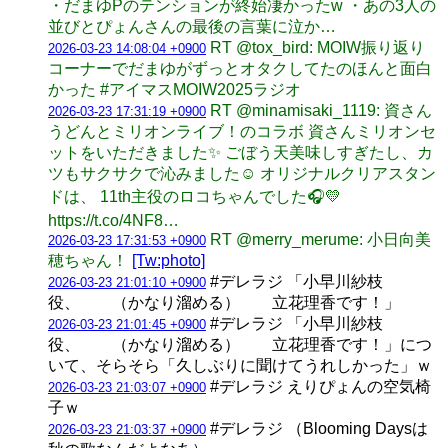
・だまゆPのテンションが終始凄かったw ・あの3人の
並びとぴょんさんの最後の言葉に泣か…
RT @tox_bird: MOIW振り返り
2026-03-23 14:08:04 +0900
コーナーでだまゆがずっとオタクしてたのほんと面白
かった #アイマスMOIW2025ラジオ
RT @minamisaki_1119: 資さん
2026-03-23 17:31:19 +0900
うどんとミリオンライブ！のコラボ 資さんミリオンセ
ットをいただきました✨ ごぼう天美味しすぎたし、カ
ツもサクサクで沁みました☺️ オリジナルクリアスタン
ドは、 11th主役のロコちゃんでした🎧💛
https://t.co/4NF8…
RT @merry_merume: 小日向美
2026-03-23 17:31:53 +0900
穂ちゃん！
[Tw:photo]
#デレラジ 「小早川紗枝
2026-03-23 21:01:10 +0900
役、 （かなり溜める） 立花理香です！」
#デレラジ 「小早川紗枝
2026-03-23 21:01:45 +0900
役、 （かなり溜める） 立花理香です！」につ
いて、そらそら「久しぶりに聞けてうれしかった」ｗ
#デレラジ えりぴょんの空気椅
2026-03-23 21:03:07 +0900
子ｗ
#デレラジ （Blooming Daysは
2026-03-23 21:03:37 +0900