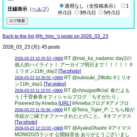
適用なし（全投稿表示）
1
圧縮表示
（
ヘルプ
）
件/1日
3件/1日
5件/1日
Back to the list
@h_hiro_'s posts on 2026_03_23
2026_03_23 (月): 45 posts
RT @mai_ka_nadamo: day2の
2026-03-23 10:25:53 +0900
個人的ハイライト！ アーカイブ明日まで！！！！！ #
ミリオン11th_day2
[Tw:photo]
RT @sukisuki_29tofu: #ミリオ
2026-03-23 10:26:02 +0900
ン11th_day1
[Tw:video]
RT @chisugaofficial: 春だよも
2026-03-23 11:22:03 +0900
う | 千菅春香オフィシャルブログ「ちすがたり」
Powered by Ameba
[URL]
#Amebaブログ #アメブロ
RT @Terra_Tiger_P: こちら桜が
2026-03-23 11:31:56 +0900
寺紋がご縁でオファーされたとのこと。 #オファマス
[Tw:photo]
RT @AyakaOhashi: #アイマス
2026-03-23 12:13:03 +0900
MOIW2025ラジオ 公開録音会 ありがとうございまし