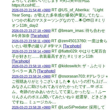
よろしくお願いいたします #矢口美羽合同誌
https://t.co/HE…
RT @US_of_Aberika: 『Light
2026-03-23 21:54:48 +0900
Year Song』が歌えた多幸感が爆発(声量)してたな…
いつかの私のマスターソングなので…🌟😌🤲🏻 #ミリ
オン11th_day2
RT @bream_imas: 待ち合わせ
2026-03-23 23:27:18 +0900
#今井加奈
[Tw:photo]
RT @zen45013760: 一度は食ら
2026-03-23 23:58:11 +0900
いたい咲季の蹴り🦵 #学マス
[Tw:photo]
RT @fiatto029: やはり七尾百合
2026-03-23 23:58:14 +0900
子が好きだ……衣装最高すぎた #ミリオン11th
[Tw:photo]
RT @kidoswitch: ザ・ふたりト
2026-03-23 23:58:18 +0900
ラベラー 真乃
[Tw:photo]
RT @osorasan703: #デレラジ ⭐︎
2026-03-23 23:58:24 +0900
ご視聴ありがとうございました🍀 もいうの打ち上げ…
みなさんに助けられてありがたかったです…🫶 ポエ
ム、奇跡のかみあいかたしてて楽しかったな…！ふー
りんさんのポエム聞いてみたいね☺️ 総選挙、どきどき
ですね… ミュージカル…
RT @LuoSiPredator: 採用して
2026-03-23 23:58:28 +0900