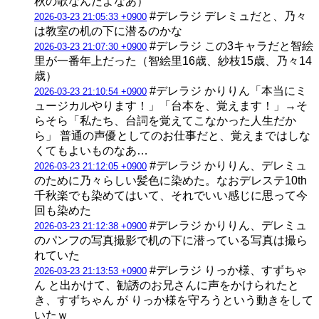
秋の歌なんだよなあ）
#デレラジ デレミュだと、乃々
2026-03-23 21:05:33 +0900
は教室の机の下に潜るのかな
#デレラジ この3キャラだと智絵
2026-03-23 21:07:30 +0900
里が一番年上だった（智絵里16歳、紗枝15歳、乃々14
歳）
#デレラジ かりりん「本当にミ
2026-03-23 21:10:54 +0900
ュージカルやります！」「台本を、覚えます！」→そ
らそら「私たち、台詞を覚えてこなかった人生だか
ら」 普通の声優としてのお仕事だと、覚えまではしな
くてもよいものなあ…
#デレラジ かりりん、デレミュ
2026-03-23 21:12:05 +0900
のために乃々らしい髪色に染めた。なおデレステ10th
千秋楽でも染めてはいて、それでいい感じに思って今
回も染めた
#デレラジ かりりん、デレミュ
2026-03-23 21:12:38 +0900
のパンフの写真撮影で机の下に潜っている写真は撮ら
れていた
#デレラジ りっか様、すずちゃ
2026-03-23 21:13:53 +0900
ん と出かけて、勧誘のお兄さんに声をかけられたと
き、すずちゃん が りっか様を守ろうという動きをして
いたｗ