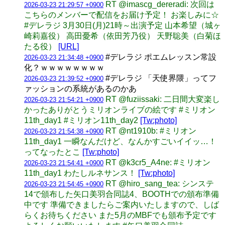
RT @imascg_dereradi: 次回は
2026-03-23 21:29:57 +0900
こちらのメンバーで配信をお届け予定！ お楽しみに☆
#デレラジ 3月30日(月)21時～出演予定 山本希望（城ヶ
崎莉嘉役） 高田憂希（依田芳乃役） 天野聡美（白菊ほ
たる役）
[URL]
#デレラジ ポエムレッスン常設
2026-03-23 21:34:48 +0900
化？ｗｗｗｗｗｗｗｗ
#デレラジ 「天使界隈」ってフ
2026-03-23 21:39:52 +0900
ァッションの系統があるのかあ
RT @fuziissaki: 二日間大変楽し
2026-03-23 21:54:21 +0900
かったありがとうミリオンライブの絵です #ミリオン
11th_day1 #ミリオン11th_day2
[Tw:photo]
RT @nt1910b: #ミリオン
2026-03-23 21:54:38 +0900
11th_day1 一瞬なんだけど、なんかすごいイイッ…！
ってなったとこ
[Tw:photo]
RT @k3cr5_A4ne: #ミリオン
2026-03-23 21:54:41 +0900
11th_day1 わたしルネサンス！
[Tw:photo]
RT @hiro_sang_tea: シンステ
2026-03-23 21:54:45 +0900
14で頒布した矢口美羽合同誌4、BOOTHでの頒布準備
中です 準備できましたらご案内いたしますので、しば
らくお待ちください また5月のMBFでも頒布予定です