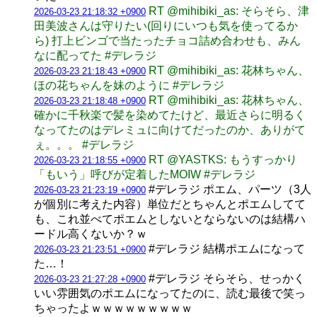
RT @mihibiki_as: そらそら、津
2026-03-23 21:18:32 +0900
田美波さんは守りたい(回りにいつも気を使ってるか
ら) 打上ビンゴで当たったチョコ詰め合わせも、みん
なに配ってた #デレラジ
RT @mihibiki_as: 花林ちゃん、
2026-03-23 21:18:43 +0900
ほの花ちゃんを妹のように #デレラジ
RT @mihibiki_as: 花林ちゃん、
2026-03-23 21:18:48 +0900
確かに千秋楽で髪を染めてたけど、最近さらに明るく
なってたのはデレミュに向けてだったのか、ありがて
ぇ。。。 #デレラジ
RT @YASTKS: もうすっかり
2026-03-23 21:18:55 +0900
「もいう」呼びが定着したMOIW #デレラジ
#デレラジ ポエム、パーツ（3人
2026-03-23 21:23:19 +0900
が個別に考えた内容）単位だとちゃんとポエムしてて
も、これ並べてポエムとしないとならないのは結構ハ
ードル高くないか？ｗ
#デレラジ 結構ポエムになって
2026-03-23 21:23:51 +0900
た…！
#デレラジ そらそら、せっかく
2026-03-23 21:27:28 +0900
いい雰囲気のポエムになってたのに、読む最後で笑っ
ちゃったよｗｗｗｗｗｗｗｗｗ