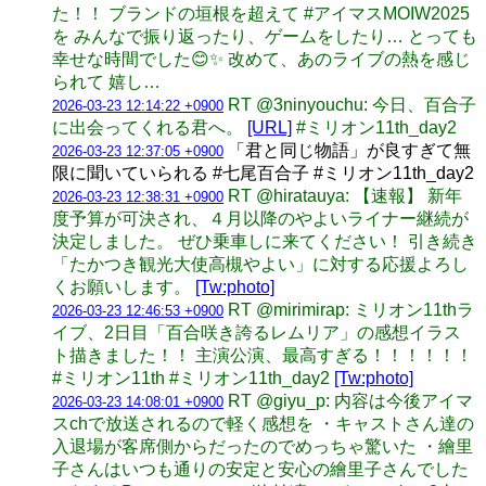
た！！ ブランドの垣根を超えて #アイマスMOIW2025
を みんなで振り返ったり、ゲームをしたり… とっても
幸せな時間でした😊✨ 改めて、あのライブの熱を感じ
られて 嬉し…
RT @3ninyouchu: 今日、百合子
2026-03-23 12:14:22 +0900
に出会ってくれる君へ。
[URL]
#ミリオン11th_day2
「君と同じ物語」が良すぎて無
2026-03-23 12:37:05 +0900
限に聞いていられる #七尾百合子 #ミリオン11th_day2
RT @hiratauya: 【速報】 新年
2026-03-23 12:38:31 +0900
度予算が可決され、４月以降のやよいライナー継続が
決定しました。 ぜひ乗車しに来てください！ 引き続き
「たかつき観光大使高槻やよい」に対する応援よろし
くお願いします。
[Tw:photo]
RT @mirimirap: ミリオン11thラ
2026-03-23 12:46:53 +0900
イブ、2日目「百合咲き誇るレムリア」の感想イラス
ト描きました！！ 主演公演、最高すぎる！！！！！！
#ミリオン11th #ミリオン11th_day2
[Tw:photo]
RT @giyu_p: 内容は今後アイマ
2026-03-23 14:08:01 +0900
スchで放送されるので軽く感想を ・キャストさん達の
入退場が客席側からだったのでめっちゃ驚いた ・繪里
子さんはいつも通りの安定と安心の繪里子さんでした