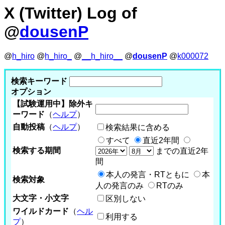
X (Twitter) Log of
@
dousenP
@
h_hiro
@
h_hiro_
@
__h_hiro__
@
dousenP
@
k000072
検索キーワード
オプション
【試験運用中】除外キ
ーワード
（
ヘルプ
）
自動投稿
（
ヘルプ
）
検索結果に含める
すべて
直近2年間
検索する期間
までの直近2年
間
本人の発言・RTともに
本
検索対象
人の発言のみ
RTのみ
大文字・小文字
区別しない
ワイルドカード
（
ヘル
利用する
プ
）