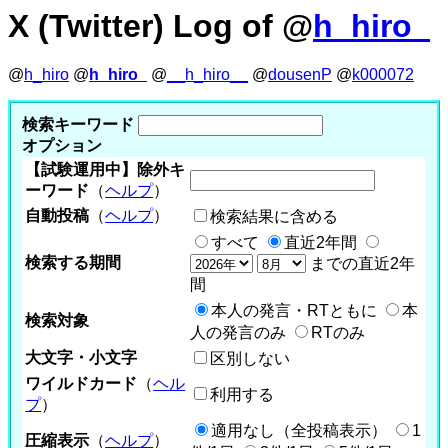
X (Twitter) Log of @
h_hiro_
@
h_hiro
@
h_hiro_
@
__h_hiro__
@
dousenP
@
k000072
検索キーワード
オプション
【試験運用中】除外キ
ーワード
（
ヘルプ
）
自動投稿
（
ヘルプ
）
検索結果に含める
すべて
直近2年間
検索する期間
までの直近2年
間
本人の発言・RTともに
本
検索対象
人の発言のみ
RTのみ
大文字・小文字
区別しない
ワイルドカード
（
ヘル
利用する
プ
）
適用なし（全投稿表示）
1
圧縮表示
（
ヘルプ
）