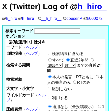
X (Twitter) Log of @
h_hiro_
@
h_hiro
@
h_hiro_
@
__h_hiro__
@
dousenP
@
k000072
検索キーワード
オプション
【試験運用中】除外キ
ーワード
（
ヘルプ
）
自動投稿
（
ヘルプ
）
検索結果に含める
すべて
直近2年間
検索する期間
までの直近2年
間
本人の発言・RTともに
本
検索対象
人の発言のみ
RTのみ
大文字・小文字
区別しない
ワイルドカード
（
ヘル
利用する
プ
）
適用なし（全投稿表示）
1
圧縮表示
（
ヘルプ
）