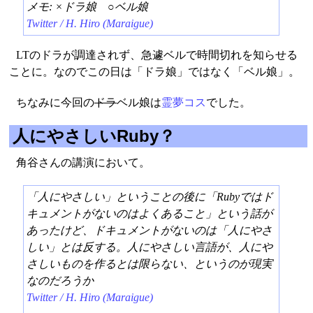
メモ: ×ドラ娘 ○ベル娘
Twitter / H. Hiro (Maraigue)
LTのドラが調達されず、急遽ベルで時間切れを知らせる
ことに。なのでこの日は「ドラ娘」ではなく「ベル娘」。
ちなみに今回の
ドラ
ベル娘は
霊夢コス
でした。
人にやさしいRuby？
角谷さんの講演において。
「人にやさしい」ということの後に「Rubyではド
キュメントがないのはよくあること」という話が
あったけど、ドキュメントがないのは「人にやさ
しい」とは反する。人にやさしい言語が、人にや
さしいものを作るとは限らない、というのが現実
なのだろうか
Twitter / H. Hiro (Maraigue)