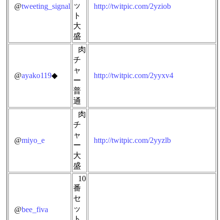
ッ
@
tweeting_signal
http://twitpic.com/2yziob
ト
大
盛
肉
チ
ャ
@
ayako119
◆
http://twitpic.com/2yyxv4
ー
普
通
肉
チ
ャ
@
miyo_e
http://twitpic.com/2yyzlb
ー
大
盛
10
番
セ
ッ
@
bee_fiva
ト