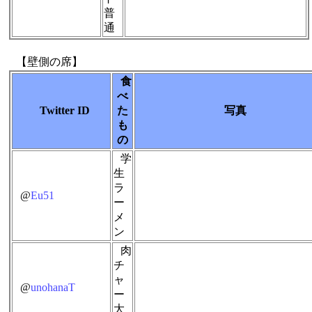
普
通
【壁側の席】
食
べ
Twitter ID
た
写真
も
の
学
生
ラ
@
Eu51
ー
メ
ン
肉
チ
ャ
@
unohanaT
ー
大