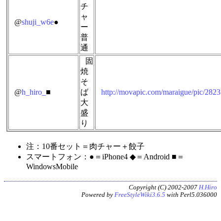
チ
ャ
@
shuji_w6e
●
ー
普
通
固
焼
そ
@
h_hiro_
■
ば
http://movapic.com/maraigue/pic/282
大
盛
り
注：10番セット＝肉チャー＋餃子
スマートフォン：●＝iPhone4 ◆＝Android ■＝
WindowsMobile
Copyright (C) 2002-2007
H.Hiro
Powered by
FreeStyleWiki3.6.5
with Perl5.036000