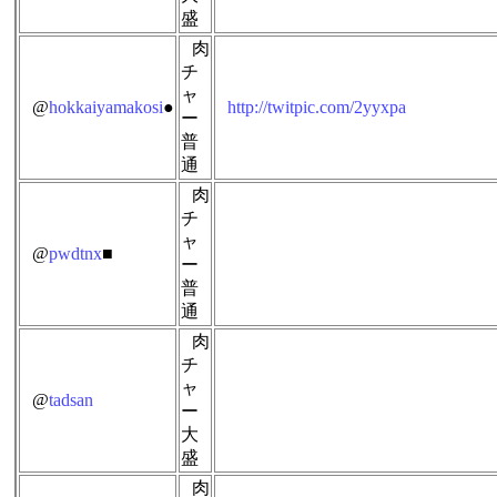
盛
肉
チ
ャ
@
hokkaiyamakosi
●
http://twitpic.com/2yyxpa
ー
普
通
肉
チ
ャ
@
pwdtnx
■
ー
普
通
肉
チ
ャ
@
tadsan
ー
大
盛
肉