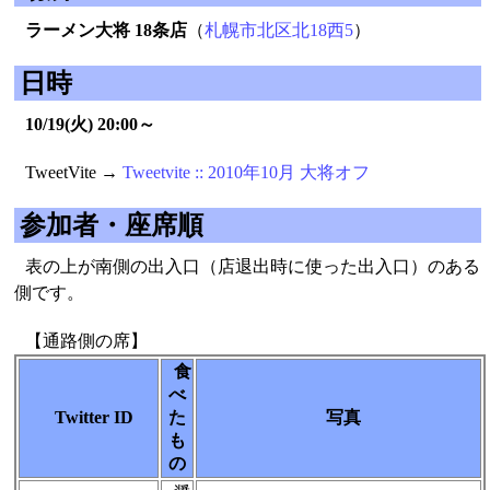
ラーメン大将 18条店
（
札幌市北区北18西5
）
日時
10/19(火) 20:00～
TweetVite →
Tweetvite :: 2010年10月 大将オフ
参加者・座席順
表の上が南側の出入口（店退出時に使った出入口）のある
側です。
【通路側の席】
食
べ
Twitter ID
た
写真
も
の