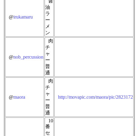
醤
油
ラ
@
irukamaru
ー
メ
ン
肉
チ
ャ
@
nob_percussion
ー
普
通
肉
チ
ャ
@
maora
http://movapic.com/maora/pic/2823172
ー
普
通
10
番
セ