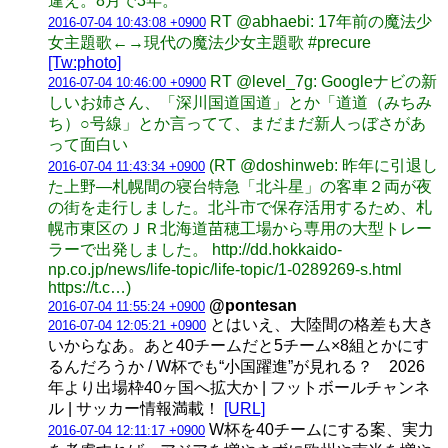
違え。8月で3年。
RT @abhaebi: 17年前の魔法少
2016-07-04 10:43:08 +0900
女主題歌←→現代の魔法少女主題歌 #precure
[Tw:photo]
RT @level_7g: Googleナビの新
2016-07-04 10:46:00 +0900
しいお姉さん、「深川国道国道」とか「道道（みちみ
ち）○号線」とか言ってて、まだまだ新人っぼさがあ
って面白い
(RT @doshinweb: 昨年に引退し
2016-07-04 11:43:34 +0900
た上野―札幌間の寝台特急「北斗星」の客車２両が夜
の街を走行しました。北斗市で保存活用するため、札
幌市東区のＪＲ北海道苗穂工場から専用の大型トレー
ラーで出発しました。 http://dd.hokkaido-
np.co.jp/news/life-topic/life-topic/1-0289269-s.html
https://t.c…)
@pontesan
2016-07-04 11:55:24 +0900
とはいえ、大陸間の格差も大き
2016-07-04 12:05:21 +0900
いからなあ。あと40チームだと5チーム×8組とかにす
るんだろうか / W杯でも“小国躍進”が見れる？ 2026
年より出場枠40ヶ国へ拡大か | フットボールチャンネ
ル | サッカー情報満載！
[URL]
W杯を40チームにする案、実力
2016-07-04 12:11:17 +0900