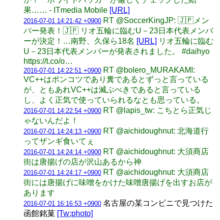
果…… - ITmedia Mobile
[URL]
RT @SoccerKingJP: 🇯🇵メン
2016-07-01 14:21:42 +0900
バー発表！🇯🇵 リオ五輪に臨むU－23日本代表メンバ
ーが決定！…南野、久保ら18名
[URL]
リオ五輪に臨む
U－23日本代表メンバーが発表されました。 #daihyo
https://t.co/o…
RT @bolero_MURAKAMI:
2016-07-01 14:22:51 +0900
VC++はポンコツであり糞であるとずっと言っている
が、ともあれVC++は滅ぶべきであると言っている
し、よく正気で使っていられるなとも思っている。
RT @lapis_tw: こちとら正気じ
2016-07-01 14:22:54 +0900
ゃないんだよ！
RT @aichidoughnut: 北海道行
2016-07-01 14:24:13 +0900
ってザンギ食いてぇ
RT @aichidoughnut: 大須商店
2016-07-01 14:24:14 +0900
街は唐揚げの店が沢山あるから神
RT @aichidoughnut: 大須商店
2016-07-01 14:24:17 +0900
街には唐揚げに味噌をかけた味噌唐揚げを出すお店が
あります
名古屋の某コンビニで見つけた
2016-07-01 16:16:53 +0900
函館銘菓
[Tw:photo]