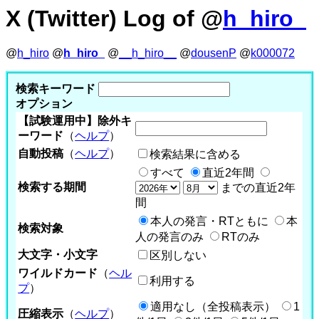
X (Twitter) Log of @
h_hiro_
@
h_hiro
@
h_hiro_
@
__h_hiro__
@
dousenP
@
k000072
検索キーワード
オプション
【試験運用中】除外キ
ーワード
（
ヘルプ
）
自動投稿
（
ヘルプ
）
検索結果に含める
すべて
直近2年間
検索する期間
までの直近2年
間
本人の発言・RTともに
本
検索対象
人の発言のみ
RTのみ
大文字・小文字
区別しない
ワイルドカード
（
ヘル
利用する
プ
）
適用なし（全投稿表示）
1
圧縮表示
（
ヘルプ
）