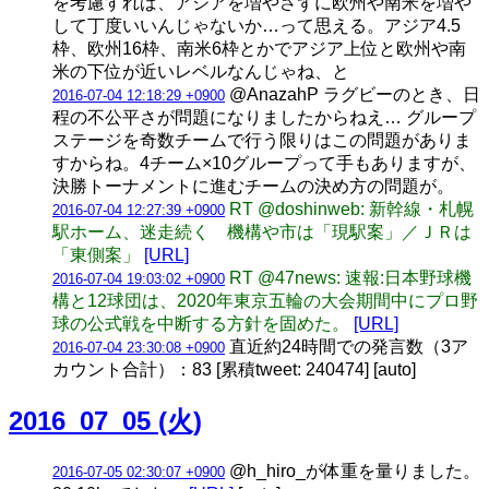
を考慮すれば、アジアを増やさずに欧州や南米を増や
して丁度いいんじゃないか…って思える。アジア4.5
枠、欧州16枠、南米6枠とかでアジア上位と欧州や南
米の下位が近いレベルなんじゃね、と
@AnazahP ラグビーのとき、日
2016-07-04 12:18:29 +0900
程の不公平さが問題になりましたからねえ… グループ
ステージを奇数チームで行う限りはこの問題がありま
すからね。4チーム×10グループって手もありますが、
決勝トーナメントに進むチームの決め方の問題が。
RT @doshinweb: 新幹線・札幌
2016-07-04 12:27:39 +0900
駅ホーム、迷走続く 機構や市は「現駅案」／ＪＲは
「東側案」
[URL]
RT @47news: 速報:日本野球機
2016-07-04 19:03:02 +0900
構と12球団は、2020年東京五輪の大会期間中にプロ野
球の公式戦を中断する方針を固めた。
[URL]
直近約24時間での発言数（3ア
2016-07-04 23:30:08 +0900
カウント合計）：83 [累積tweet: 240474] [auto]
2016_07_05 (火)
@h_hiro_が体重を量りました。
2016-07-05 02:30:07 +0900