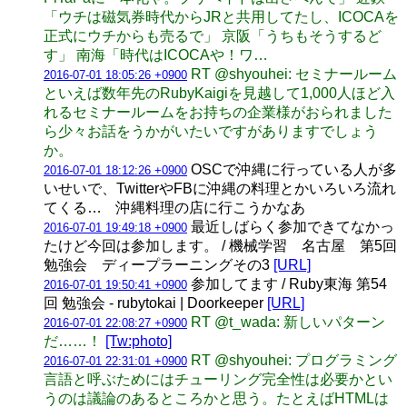
「ウチは磁気券時代からJRと共用してたし、ICOCAを
正式にウチからも売るで」 京阪「うちもそうするど
す」 南海「時代はICOCAや！ワ…
RT @shyouhei: セミナールーム
2016-07-01 18:05:26 +0900
といえば数年先のRubyKaigiを見越して1,000人ほど入
れるセミナールームをお持ちの企業様がおられました
ら少々お話をうかがいたいですがありますでしょう
か。
OSCで沖縄に行っている人が多
2016-07-01 18:12:26 +0900
いせいで、TwitterやFBに沖縄の料理とかいろいろ流れ
てくる… 沖縄料理の店に行こうかなあ
最近しばらく参加できてなかっ
2016-07-01 19:49:18 +0900
たけど今回は参加します。 / 機械学習 名古屋 第5回
勉強会 ディープラーニングその3
[URL]
参加してます / Ruby東海 第54
2016-07-01 19:50:41 +0900
回 勉強会 - rubytokai | Doorkeeper
[URL]
RT @t_wada: 新しいパターン
2016-07-01 22:08:27 +0900
だ……！
[Tw:photo]
RT @shyouhei: プログラミング
2016-07-01 22:31:01 +0900
言語と呼ぶためにはチューリング完全性は必要かとい
うのは議論のあるところかと思う。たとえばHTMLは