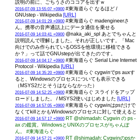
説明の前に、ごちうさのココアを出すｗ
#東海道らぐ なるほど /
2016-07-09 13:55:07 +0900
GNUstep - Wikipedia
[URL]
#東海道らぐ madengineerさ
2016-07-09 14:01:29 +0900
ん。携帯の音声通話上にデータ通信を乗せる
@naka_aki_spl あとでちゃんと
2016-07-09 14:03:41 +0900
説明読んで理解しました。それが正しいです。「Mac
向けでのみ作られているOSSを他環境に移植できる
か？」って話でGNUstepが出てきたのです。
#東海道らぐ Serial Line Internet
2016-07-09 14:04:17 +0900
Protocol - Wikipedia
[URL]
#東海道らぐ cygwinでps auxす
2016-07-09 14:35:20 +0900
ると、Windowsのプロセスについても表示できる
（MSYS2だとそうはならなかった）
#東海道らぐ スライドをアップ
2016-07-09 14:52:25 +0900
ロードしました。 / MSYS2使いはじめました
[URL]
#東海道らぐ cygwinはpsだけで
2016-07-09 14:57:05 +0900
なくてkillとかもWindowsのプロセスに対して使えると
RT @shimadah: Cygwin の ps -
2016-07-09 14:57:17 +0900
ax の鑑賞。WindowsとUNIXのプロセスがちゃんぽ
ん。 #東海道らぐ
RT @shimadah: Cygwinのpsか
2016-07-09 14:57:21 +0900