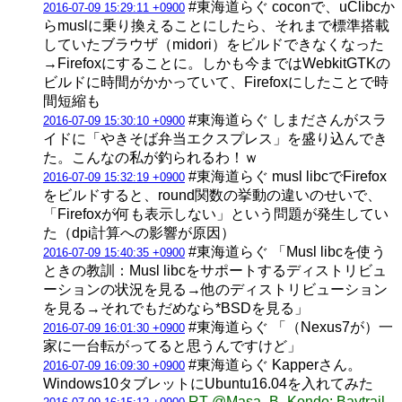
#東海道らぐ coconで、uClibcか
2016-07-09 15:29:11 +0900
らmuslに乗り換えることにしたら、それまで標準搭載
していたブラウザ（midori）をビルドできなくなった
→Firefoxにすることに。しかも今まではWebkitGTKの
ビルドに時間がかかっていて、Firefoxにしたことで時
間短縮も
#東海道らぐ しまださんがスラ
2016-07-09 15:30:10 +0900
イドに「やきそば弁当エクスプレス」を盛り込んでき
た。こんなの私が釣られるわ！ｗ
#東海道らぐ musl libcでFirefox
2016-07-09 15:32:19 +0900
をビルドすると、round関数の挙動の違いのせいで、
「Firefoxが何も表示しない」という問題が発生してい
た（dpi計算への影響が原因）
#東海道らぐ 「Musl libcを使う
2016-07-09 15:40:35 +0900
ときの教訓：Musl libcをサポートするディストリビュ
ーションの状況を見る→他のディストリビューション
を見る→それでもだめなら*BSDを見る」
#東海道らぐ 「（Nexus7が）一
2016-07-09 16:01:30 +0900
家に一台転がってると思うんですけど」
#東海道らぐ Kapperさん。
2016-07-09 16:09:30 +0900
Windows10タブレットにUbuntu16.04を入れてみた
RT @Masa_B_Kondo: Baytrail