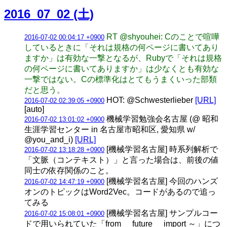
2016_07_02 (土)
RT @shyouhei: Cのことで喧嘩
2016-07-02 00:04:17 +0900
しているときに「それは規格の何ページに書いてあり
ますか」は有効な一撃となるが、Rubyで「それは規格
の何ページに書いてありますか」は少なくとも有効な
一撃ではない。Cの標準化はとてもうまくいった部類
だと思う。
HOT: @Schwesterlieber
[URL]
2016-07-02 02:39:05 +0900
[auto]
機械学習勉強会名古屋 (@ 昭和
2016-07-02 13:01:02 +0900
生涯学習センター in 名古屋市昭和区, 愛知県 w/
@you_and_i)
[URL]
[機械学習名古屋] 時系列解析で
2016-07-02 13:18:28 +0900
「文脈（コンテキスト）」と言った場合は、前後の値
同士の依存関係のこと。
[機械学習名古屋] 今回のハンズ
2016-07-02 14:47:19 +0900
オンのトピックはWord2Vec。コードがあるので追っ
てみる
[機械学習名古屋] サンプルコー
2016-07-02 15:08:01 +0900
ドで用いられていた「from __future__ import ～」につ