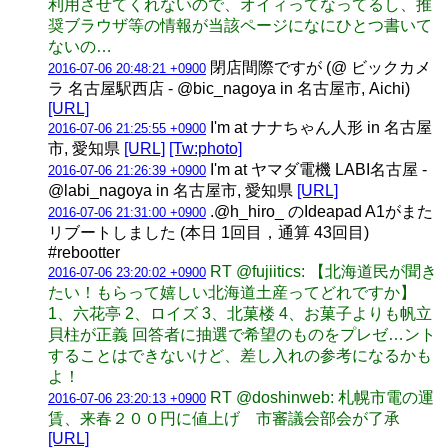
利用させてくれないので、オイィってなってるし、推
奨ブラウザ等の情報が当該ページになにひとつ書いて
ないの…
閉店間際ですが (@ ビックカメ
2016-07-06 20:48:21 +0900
ラ 名古屋駅西店 - @bic_nagoya in 名古屋市, Aichi)
[URL]
I'm at ナナちゃん人形 in 名古屋
2016-07-06 21:25:55 +0900
市, 愛知県
[URL]
[Tw:photo]
I'm at ヤマダ電機 LABI名古屋 -
2016-07-06 21:26:39 +0900
@labi_nagoya in 名古屋市, 愛知県
[URL]
.@h_hiro_ のIdeapad A1がまた
2016-07-06 21:31:00 +0900
リブートしました (本日 1回目，通算 43回目)
#rebootter
RT @fujiitics: 【北海道民が聞き
2016-07-06 23:20:02 +0900
たい！もらって嬉しい北海道土産ってどれですか】
1、六花亭 2、ロイズ 3、北菓楼 4、お菓子よりも帆立
貝柱が正義 回答者に抽選で希望のものをプレゼ…ント
することはできないけど、差し入れの参考になるかも
よ！
RT @doshinweb: 札幌市電の運
2016-07-06 23:20:13 +0900
賃、来春２００円に値上げ 市審議会部会が了承
[URL]