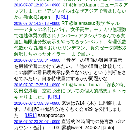
RT @InfoQJapan: ニュースをア
2016-07-07 12:10:54 +0900
ップしました『アジャイルはなぜアジアで普及しない
か』#InfoQJapan
[URL]
RT @lalamatsu: 数学ギャル
2016-07-07 14:37:18 +0900
───アタシの名前はパイ。女子高生。モテカワ無理数
で超越体質の愛されナンバー♪ アタシがつるんでる友
達は無限連分数表示をやってるランベルト、有理係数
代数から 距離をおいたリンデマン、負のゼータ関数を
解釈しちゃったオイラー。 まで書い…
「音ゲーの譜面の難易度表示」
2016-07-07 17:30:34 +0900
を機械学習にかけてみたい。「他の譜面と比較して、
この譜面の難易度表示は妥当なのか」という判断をさ
せてみたい。何を特徴量にするかが問題かな
RT @kanna_huha: 「深夜2時、
2016-07-07 17:35:31 +0900
羽田空港着。空港脱出についての個人的感想」をトゥ
ギャりました。
[URL]
来週は7/14（木）に開催しま
2016-07-07 17:59:39 +0900
す。 / 札幌C++勉強会/もくもく会 #29 を公開しまし
た！
[URL]
#sapporocpp
直近約24時間での発言数（3ア
2016-07-07 23:30:07 +0900
カウント合計）：103 [累積tweet: 240637] [auto]