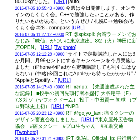
80.10kgでした。
[URL]
[auto]
今週は今日開催します。オンラ
2016-07-05 10:55:43 +0900
インのもくもく会。C++で勉強したいことがある、作
りたいものがある、という方ぜひ / 札幌C++勉強会/も
くもく会 #28 - connpass
[URL]
RT @spkspll: 台湾ラーメンでお
2016-07-05 11:27:12 +0900
なじみ「味仙」がついに東京進出。8/2（火）神田に新
店OPEN。
[URL]
[Tw:photo]
"サイトで定期購読した人には3
2016-07-05 12:12:28 +0900
か月間、月99セントにするキャンペーンを今月実施し
ました（iPhoneやiPadから定期購読しても割引にはな
らない）(中略)今回これにAppleから待ったがかかり" /
“AppleとSpotify…”
[URL]
RT @npb: 【先週達成された主
2016-07-05 14:17:43 +0900
な記録】 ■投手の初回先頭打者本塁打 大谷翔平（F）
7.3 対ソ（ヤフオクドーム） 投手・中田賢一 初球 （プ
ロ野球史上初）
[URL]
#NPB
RT @gojyo_taxi: 痛タクシーの
2016-07-05 20:23:12 +0900
デザイン審査合格しました。
[URL]
#東京屋外広告物
協会 #痛タクシー #プロ生ちゃん #互助交通
[Tw:photo]
(RT @JAL_Official_jp: 飛行機で
2016-07-05 20:31:21 +0900