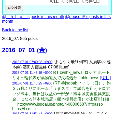
件/1日
3件/1日
5件/1日
@__h_hiro__'s posts in this month
@dousenP's posts in this
month
Back to the list
2016_07: 865 posts
2016_07_01 (金)
[まもなく最終列車] 女鹿駅(羽越
2016-07-01 07:00:08 +0900
本線) 酒田方面最終 07:08 [auto]
RT @nhk_news: ロシア ボート
2016-07-01 11:43:19 +0900
リオ五輪代表が薬物違反で失格処分 #nhk_news
[URL]
(RT @jsgoal: ７／３（日）、約
2016-07-01 11:43:25 +0900
３カ月ぶりにホーム「うまスタ」で試合を迎えるロア
ッソ熊本。当日は収益の一部が「熊本城災害復興支援
金」になる熊本城売店（熊本復興売店）が出店‼ 詳細
→ http://www.jsgoal.jp/photo/n-00006587/ #roasso
https://t.co…)
1年半前の記事だけど、こんな
2016-07-01 11:51:41 +0900