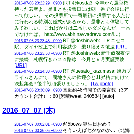
(RT @kosda3: 今年から選挙権
2016-07-06 23:22:29 +0900
持った若者よ。是非とも投票日には朝一番で会場に行
って欲しい。 その投票所で一番最初に投票する人だけ
に行われる特別な儀式があるから、是非とも体験して
みて欲しい。 こればかりは二番じゃダメなんだ、一番
でなければ。 http://www.abhinavvadrevu.com/l…)
RT @doshinweb: ＪＲニセコ
2016-07-06 23:23:45 +0900
駅、ダイヤ改正で利用客減少 乗り換えを敬遠
[URL]
RT @doshinweb: 新千歳深夜便
2016-07-06 23:23:53 +0900
に接続、札幌行きバス４路線 今月と９月実証実験
[URL]
RT @uesato_kazumasa: 焼肉プ
2016-07-06 23:24:33 +0900
ライムさんにて、菊地さんの歓迎会とJ1昇格に向けて
決起集会‼︎ 後半戦頑張りましょう。
[Tw:photo]
直近約48時間での発言数（3ア
2016-07-06 23:30:09 +0900
カウント合計）：60 [累積tweet: 240534] [auto]
2016_07_07 (木)
@5bows 誕生日おめ？
2016-07-07 00:02:01 +0900
そういえば七夕なのか…（北海
2016-07-07 00:36:05 +0900