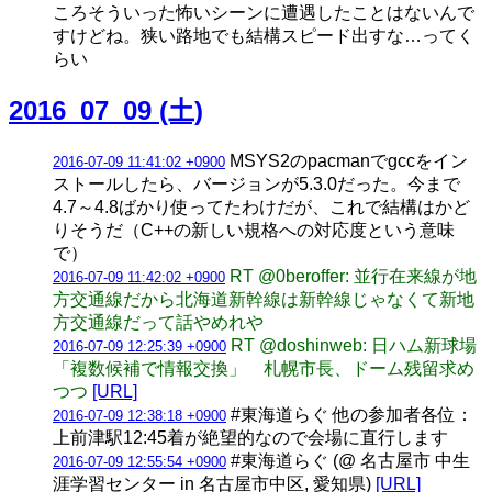
ころそういった怖いシーンに遭遇したことはないんで
すけどね。狭い路地でも結構スピード出すな…ってく
らい
2016_07_09 (土)
MSYS2のpacmanでgccをイン
2016-07-09 11:41:02 +0900
ストールしたら、バージョンが5.3.0だった。今まで
4.7～4.8ばかり使ってたわけだが、これで結構はかど
りそうだ（C++の新しい規格への対応度という意味
で）
RT @0beroffer: 並行在来線が地
2016-07-09 11:42:02 +0900
方交通線だから北海道新幹線は新幹線じゃなくて新地
方交通線だって話やめれや
RT @doshinweb: 日ハム新球場
2016-07-09 12:25:39 +0900
「複数候補で情報交換」 札幌市長、ドーム残留求め
つつ
[URL]
#東海道らぐ 他の参加者各位：
2016-07-09 12:38:18 +0900
上前津駅12:45着が絶望的なので会場に直行します
#東海道らぐ (@ 名古屋市 中生
2016-07-09 12:55:54 +0900
涯学習センター in 名古屋市中区, 愛知県)
[URL]