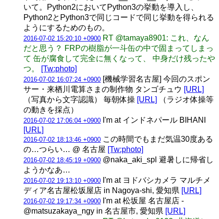
いて。Python2においてPython3の挙動を導入し、
Python2とPython3で同じコードで同じ挙動を得られる
ようにするためのもの。
RT @tamaya8901: これ、なん
2016-07-02 15:20:10 +0900
だと思う？ FRPの樹脂が一斗缶の中で固まってしまっ
て 缶が腐食して完全に無くなって、 中身だけ残ったや
つ。
[Tw:photo]
[機械学習名古屋] 今回のスポン
2016-07-02 16:07:24 +0900
サー・来栖川電算さまの制作物 タンゴチュウ
[URL]
（写真から文字認識） 毎朝体操
[URL]
（ラジオ体操等
の動きを採点）
I'm at インドネパール BIHANI
2016-07-02 17:06:04 +0900
[URL]
この時間でもまだ気温30度ある
2016-07-02 18:13:46 +0900
の…つらい… @ 名古屋
[Tw:photo]
@naka_aki_spl 避暑しに帰省し
2016-07-02 18:45:19 +0900
ようかなあ…
I'm at ヨドバシカメラ マルチメ
2016-07-02 19:13:10 +0900
ディア名古屋松坂屋店 in Nagoya-shi, 愛知県
[URL]
I'm at 松坂屋 名古屋店 -
2016-07-02 19:17:34 +0900
@matsuzakaya_ngy in 名古屋市, 愛知県
[URL]