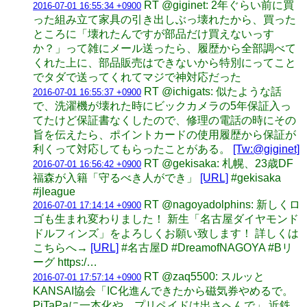
RT @giginet: 2年ぐらい前に買
2016-07-01 16:55:34 +0900
った組み立て家具の引き出しぶっ壊れたから、買った
ところに「壊れたんですが部品だけ買えないっす
か？」って雑にメール送ったら、履歴から全部調べて
くれた上に、部品販売はできないから特別にってこと
でタダで送ってくれてマジで神対応だった
RT @ichigats: 似たような話
2016-07-01 16:55:37 +0900
で、洗濯機が壊れた時にビックカメラの5年保証入っ
てたけど保証書なくしたので、修理の電話の時にその
旨を伝えたら、ポイントカードの使用履歴から保証が
利くって対応してもらったことがある。
[Tw:@giginet]
RT @gekisaka: 札幌、23歳DF
2016-07-01 16:56:42 +0900
福森が入籍「守るべき人ができ」
[URL]
#gekisaka
#jleague
RT @nagoyadolphins: 新しくロ
2016-07-01 17:14:14 +0900
ゴも生まれ変わりました！ 新生「名古屋ダイヤモンド
ドルフィンズ」をよろしくお願い致します！ 詳しくは
こちらへ→
[URL]
#名古屋D #DreamofNAGOYA #Bリ
ーグ https:/…
RT @zaq5500: スルッと
2016-07-01 17:57:14 +0900
KANSAI協会「IC化進んできたから磁気券やめるで。
PiTaPaに一本化や。プリペイドは出さへんで」 近鉄