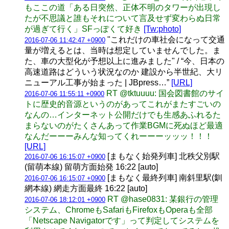
もここの道「ある日突然、正体不明のタワーが出現し
たが不思議と誰もそれについて言及せず変わらぬ日常
が過ぎて行く」SFっぽくて好き
[Tw:photo]
"これだけの車社会になって交通
2016-07-06 11:42:47 +0900
量が増えるとは、当時は想定していませんでした。ま
た、車の大型化が予想以上に進みました" / “今、日本の
高速道路はどういう状況なのか 建設から半世紀、大リ
ニューアル工事が始まった | JBpress…”
[URL]
RT @tktuuuu: 国会図書館のサイ
2016-07-06 11:55:11 +0900
トに歴史的音源というのがあってこれがまたすごいの
なんの…インターネット公開だけでも生感あふれるた
まらないのがたくさんあって作業BGMに死ぬほど最適
なんだーーーみんな知ってくれーーーッッッ！！！
[URL]
[まもなく始発列車] 北秩父別駅
2016-07-06 16:15:07 +0900
(留萌本線) 留萌方面始発 16:22 [auto]
[まもなく最終列車] 南斜里駅(釧
2016-07-06 16:15:07 +0900
網本線) 網走方面最終 16:22 [auto]
RT @hase0831: 某銀行の管理
2016-07-06 18:12:01 +0900
システム、ChromeもSafariもFirefoxもOperaも全部
「Netscape Navigatorです」って判定してシステムを