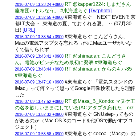
RT @kapper1224: しまださん
2016-07-09 13:23:24 +0900
座布団バトルなう。 #東海道らぐ
[Tw:photo]
#東海道らぐ NEXT EVENT: 京
2016-07-09 13:32:55 +0900
都LT大会 ～ 東海道の夏、ておくれる夏。 ～ (07月30
日)
[URL]
#東海道らぐ こんどうさん、
2016-07-09 13:38:54 +0900
Macの電源アダプタを忘れる→他にMacユーザがいな
くて借りられず
RT @shimadah: こんどうさ
2016-07-09 13:43:41 +0900
ん。電池がピンチなため最初に発表 #東海道らぐ
RT @shimadah: からのキハ85
2016-07-09 13:43:44 +0900
#東海道らぐ
#東海道らぐ 「電気スタンドの
2016-07-09 13:47:16 +0900
iMac」って何？って思ってGoogle画像検索したら理解
した
RT @Masa_B_Kondo: マヌケ王
2016-07-09 13:47:52 +0900
の名を欲しいままにしている(ACアダプタ忘れた... orz
#東海道らぐ GNUstepってもの
2016-07-09 13:52:32 +0900
があるのか（Mac OS Xのコードを他OSで動かすプロ
ジェクト）
#東海道らぐ cocoa（Macの）の
2016-07-09 13:53:58 +0900