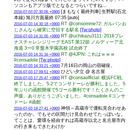
ソコンもアプリ版でとなるとつらいですね…
[まもなく最終列車] 生野駅(石北
2016-07-03 07:30:06 +0900
本線) 旭川方面最終 07:35 [auto]
RT @consomme72: ガルパンお
2016-07-03 14:30:18 +0900
じさんなら確実に空目する駅名
[Tw:photo]
RT @uchikazu3111: 2016プレ
2016-07-03 14:31:05 +0900
ナスチャレンジリーグ EAST 第12節 ノルディーア北
海道 3ー0 常盤木学園高校 試合終了
RT @4JPN: これはｗｗｗ
2016-07-03 14:31:16 +0900
#consadole
[Tw:photo]
7月16日の岡山の宿確保。
2016-07-03 14:33:21 +0900
ひどい夕立 @ 名古屋
2016-07-03 17:09:51 +0900
RT @consaofficial: 横浜FC戦、
2016-07-03 17:25:47 +0900
終了しました。5-2でコンサドーレが勝利しました。5
年ぶりの函館開催で5ゴール勝利です！たくさんのご
声援、ありがとうございました。#consadole #コンサ
ドーレ #函館
神領～高蔵寺で運転見合わせあ
2016-07-03 19:27:41 +0900
ったのか。でもその区間だけ見合わせてたっぽいな。
てことは、愛環を経由すれば高蔵寺以北と名古屋市内
の行き来もできたわけか