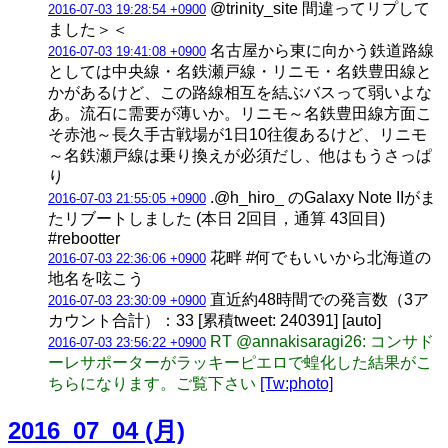
@trinity_site 間違ってリプして
2016-07-03 19:28:54 +0900
ました＞＜
名古屋から東に向かう鉄道路線
2016-07-03 19:41:08 +0900
としては中央線・名鉄瀬戸線・リニモ・名鉄豊田線と
かがあるけど、この路線相互を結ぶバスって弱いよな
あ。流石に需要が薄いか。リニモ～名鉄豊田線方面こ
そ赤池～長久手古戦場が1日10往復あるけど、リニモ
～名鉄瀬戸線は乗り換えが必須だし、他はもうさっぱ
り
.@h_hiro_ のGalaxy Note IIがま
2016-07-03 21:55:05 +0900
たリブートしました (本日 2回目，通算 43回目)
#rebootter
花畔 #何でもいいから北海道の
2016-07-03 22:36:06 +0900
地名を呟こう
直近約48時間での発言数（3ア
2016-07-03 23:30:09 +0900
カウント合計）：33 [累積tweet: 240391] [auto]
RT @annakisaragi26: コンサド
2016-07-03 23:56:22 +0900
ーレサポーターがラッキーピエロで蝗化した結果がこ
ちらになります。ご覧下さい
[Tw:photo]
2016_07_04 (月)