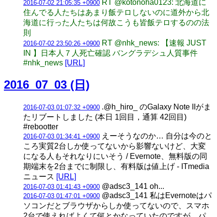
RT @kotonoha0123: 北海道に
2016-07-02 21:05:35 +0900
住んでる人たちはあまり飯テロしないのに道外から北
海道に行った人たちは何故こうも皆飯テロするのの法
則
RT @nhk_news: 【速報 JUST
2016-07-02 23:50:26 +0900
IN 】日本人７人死亡確認 バングラデシュ人質事件
#nhk_news
[URL]
2016_07_03 (日)
.@h_hiro_ のGalaxy Note IIがま
2016-07-03 01:07:32 +0900
たリブートしました (本日 1回目，通算 42回目)
#rebootter
えーそうなのか… 自分は今のと
2016-07-03 01:34:41 +0900
ころ実質2台しか使ってないから影響ないけど、大変
になる人もそれなりにいそう / Evernote、無料版の同
期端末を2台までに制限し、有料版は値上げ - ITmedia
ニュース
[URL]
@adsc3_141 oh...
2016-07-03 01:41:43 +0900
@adsc3_141 私はEvernoteはパ
2016-07-03 01:47:01 +0900
ソコンだとブラウザからしか使ってないので、スマホ
2台で使えればよくて何とかなっていたのですが、パ