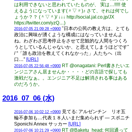
は利用できないと思われていたものが、 実は…!!!!! 使
えるようになっています(〃▽〃)♪ さて、それは何でし
ょうか？？ (＾▽＾)/ ↓↓↓ http://social.jal.co.jp/JX
https://twitter.com/yzQ…)
"日本の公民の教え方は、とても
2016-07-05 21:09:28 +0900
政治に興味が湧くような構成にはなっていませんよ
ね。わざわざ思考停止をさせて悲観的な人間をつくろ
うとしているんじゃないか、と思えてしまうほどです"
/ “「誰も政治を教えてくれなかった」人たちへ（出
口…”
[URL]
RT @onagatani: Perl書きたいエ
2016-07-05 22:56:48 +0900
ンジニアさん居ませんか・・・・どの言語で探しても
激戦だなぁ。。エンジニア不足は解消される事はある
のだろうか。
2016_07_06 (水)
見てる: アルゼンチン リオ五
2016-07-06 10:02:12 +0900
輪不参加も…代表１８人いまだ集められず ― スポニチ
Sponichi Annex サッカー
[URL]
RT @Baketu_head: 何回通って
2016-07-06 10:21:29 +0900