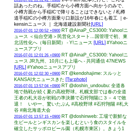
話あったのね。手稲ICから小樽方面へ向かうのみで、
小樽方面から手稲ICで降りることはできないと / 札樽
道手稲ICの小樽方面乗り口新設が16年春にも着工 ｜e-
kensinニュース ｜ 北海道建設新聞社
[URL]
RT @AinaP_CS3000: Yahoo!ニ
2016-07-01 12:00:52 +0900
ュース ＜仙台空港＞民営化スタート…国管理で初、東
北活性化へ（毎日新聞） - Y!ニュース
[URL]
#Yahooニ
ュースアプリ
RT @AinaP_CS3000: Yahoo!ニ
2016-07-01 12:01:26 +0900
ュース JR九州、10月にも上場へ - 共同通信 47NEWS
[URL]
#Yahooニュースアプリ
RT @kendohajime: スルッと
2016-07-01 12:02:30 +0900
KANSAI大ニュースきた
[Tw:photo]
RT @doshin_undoubu: 全道各
2016-07-01 13:57:04 +0900
地で熱戦が続く夏の高校野球。札幌支部では春の全道
王者の札大谷が初戦の準決勝で石狩翔陽に３－４で敗
退！ いやー、驚いたぶん #高校野球 #石狩翔陽 #札大
谷 #南北海道大会
RT @doshinweb: 工場で新鮮な
2016-07-01 13:57:15 +0900
生ビールとンギスカンを楽しむという食のスタイルを
確立したサッポロビール園（札幌市東区）。きょう1