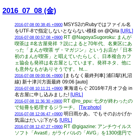
2016_07_08 (金)
MSYS2のRubyではファイル名
2016-07-08 00:38:45 +0900
をUTF-8で指定しないとならない模様 on @Qiita
[URL]
RT @NagoyaSugoroku: まんが
2016-07-08 00:57:08 +0900
喫茶は #名古屋発祥 ？説によると70年代、名東区にあ
った「まんが喫茶 ザ・マガジン」というお店が「日本
初のまんが喫茶」と唱えていたらしく、日本複合カフ
ェ協会も発祥は名古屋としています。発祥ネタ、他に
も意外なもがありそうです。 ht…
[まもなく最終列車] 浦臼駅(札沼
2016-07-08 09:00:06 +0900
線) 新十津川方面最終 09:06 [auto]
東海道らぐ 2016年7月オフ会 in
2016-07-08 10:11:21 +0900
名古屋に申し込みました!
[URL]
RT @ro_ppu: 七夕が終わったの
2016-07-08 11:36:30 +0900
で短冊を処理するジラーチ。
[Tw:photo]
明日雨かあ。でもそのおかげか
2016-07-08 12:06:47 +0900
気温はだいぶ下がる
[URL]
RT @gigazine: アンチウイルス
2016-07-08 12:47:27 +0900
ソフト「Avast!」がライバルの「AVG」を1300億円で