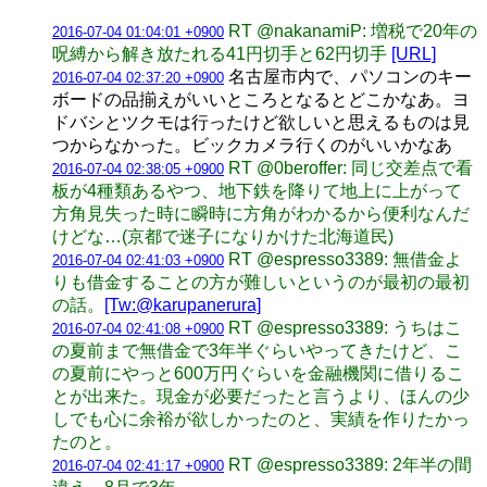
RT @nakanamiP: 増税で20年の
2016-07-04 01:04:01 +0900
呪縛から解き放たれる41円切手と62円切手
[URL]
名古屋市内で、パソコンのキー
2016-07-04 02:37:20 +0900
ボードの品揃えがいいところとなるとどこかなあ。ヨ
ドバシとツクモは行ったけど欲しいと思えるものは見
つからなかった。ビックカメラ行くのがいいかなあ
RT @0beroffer: 同じ交差点で看
2016-07-04 02:38:05 +0900
板が4種類あるやつ、地下鉄を降りて地上に上がって
方角見失った時に瞬時に方角がわかるから便利なんだ
けどな…(京都で迷子になりかけた北海道民)
RT @espresso3389: 無借金よ
2016-07-04 02:41:03 +0900
りも借金することの方が難しいというのが最初の最初
の話。
[Tw:@karupanerura]
RT @espresso3389: うちはこ
2016-07-04 02:41:08 +0900
の夏前まで無借金で3年半ぐらいやってきたけど、こ
の夏前にやっと600万円ぐらいを金融機関に借りるこ
とが出来た。現金が必要だったと言うより、ほんの少
しでも心に余裕が欲しかったのと、実績を作りたかっ
たのと。
RT @espresso3389: 2年半の間
2016-07-04 02:41:17 +0900