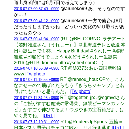
道出身者的には8月7日で考えてしまう）
@aruneko99 あ、そうなのです
2016-07-07 00:37:49 +0900
か…！
@aruneko99 一方で仙台は8月
2016-07-07 00:41:12 +0900
だったりしますからね…どういう文化のやり取りがあ
ったものやら
(RT @BELCORNO: ラテアート
2016-07-07 00:41:34 +0900
【嬉野雅道さん（うれしー）】＠北海道テレビ放送 本
日お誕生日で１杯。 Happy Birthday! #うれしー #嬉野
雅道 #水曜どうでしょう #水どう #うれしー生誕祭
2016 @HTB_kouhou http://ysoheil.comO…)
RT @M8373: おい四国新幹線
2016-07-07 10:55:39 +0900
www
[Tw:photo]
RT @rensou_hou: OPで、こん
2016-07-07 11:18:55 +0900
なにせーので飛ばれたらもう『きららジャンプ』と名
付けてもいいと思うんだ。
[Tw:photo]
RT @togetter_jp: .@egmvdさん
2016-07-07 11:34:26 +0900
の「ご飯がすすむ魔法の常備菜、無限ピーマンのレシ
ピ」がすごく伸びてるよ！つぶやきの宝石箱だよ、は
やく見てね。
[URL]
RT @ReutersJpSports: 五輪＝
2016-07-07 12:10:31 +0900
日本バスケ男子はチェコに敗れ、リオ行き逃す
[URL]