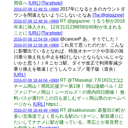
買収へ
[URL]
[Tw:photo]
2017年になるときのカウントダ
2016-07-08 12:48:31 +0900
ウンを間違えないようにしないとなあ
[Tw:@gigazine]
RT @gigazine: うるう秒が2016
2016-07-08 12:48:34 +0900
年末に挿入され、12月31日23時59分60秒が生まれる
ことに
[URL]
[Tw:photo]
@cancerP あ、そうでした！
2016-07-08 12:54:59 +0900
これ見て思ったのだが、こんな
2016-07-08 12:58:38 +0900
に影響出ているとなれば、特急オホーツクや宗谷の旭
川乗り換え化も中止を検討しないとならないんじゃな
いかと思う / ＪＲニセコ駅、ダイヤ改正で利用客減少
乗り換えを敬遠 | どうしんウェブ／電子版（道央）
[URL]
RT @TMasatuji: 7月16日(土)は
2016-07-08 18:44:04 +0900
チーム岡山！県民応援デー第1弾！ 岡山湯郷ベル！J2
ファジアーノ岡山！シーガルズ！の県内同日開催！ 無
料バスが運行!! この日も楽しむぞ～♪ 岡山県のホームペ
ージから
[URL]
https:/…
RT @sakkurusan: 碁盤目の町が
2016-07-08 18:44:49 +0900
多い北海道でよく見られる駅のパターン。駅前通りに
たいしてナナメに駅が建っている。帯広とか富良野と