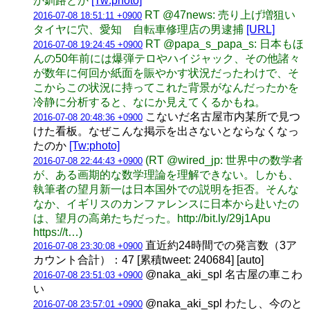
か釧路とか
[Tw:photo]
RT @47news: 売り上げ増狙い
2016-07-08 18:51:11 +0900
タイヤに穴、愛知 自転車修理店の男逮捕
[URL]
RT @papa_s_papa_s: 日本もほ
2016-07-08 19:24:45 +0900
んの50年前には爆弾テロやハイジャック、その他諸々
が数年に何回か紙面を賑やかす状況だったわけで、そ
こからこの状況に持ってこれた背景がなんだったかを
冷静に分析すると、なにか見えてくるかもね。
こないだ名古屋市内某所で見つ
2016-07-08 20:48:36 +0900
けた看板。なぜこんな掲示を出さないとならなくなっ
たのか
[Tw:photo]
(RT @wired_jp: 世界中の数学者
2016-07-08 22:44:43 +0900
が、ある画期的な数学理論を理解できない。しかも、
執筆者の望月新一は日本国外での説明を拒否。そんな
なか、イギリスのカンファレンスに日本から赴いたの
は、望月の高弟たちだった。http://bit.ly/29j1Apu
https://t…)
直近約24時間での発言数（3ア
2016-07-08 23:30:08 +0900
カウント合計）：47 [累積tweet: 240684] [auto]
@naka_aki_spl 名古屋の車こわ
2016-07-08 23:51:03 +0900
い
@naka_aki_spl わたし、今のと
2016-07-08 23:57:01 +0900