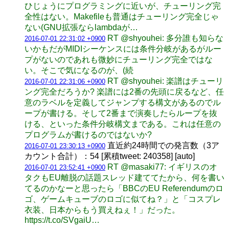
ひじょうにプログラミングに近いが、チューリング完
全性はない。Makefileも普通はチューリング完全じゃ
ない(GNU拡張ならlambdaが…
RT @shyouhei: 多分誰も知らな
2016-07-01 22:31:02 +0900
いかもだがMIDIシーケンスには条件分岐があるがルー
プがないのであれも微妙にチューリング完全ではな
い。そこで気になるのが、(続
RT @shyouhei: 楽譜はチューリ
2016-07-01 22:31:06 +0900
ング完全だろうか? 楽譜には2番の先頭に戻るなど、任
意のラベルを定義してジャンプする構文があるのでル
ープが書ける。そして2番まで演奏したらループを抜
ける、といった条件分岐構文まである。これは任意の
プログラムが書けるのではないか?
直近約24時間での発言数（3ア
2016-07-01 23:30:13 +0900
カウント合計）：54 [累積tweet: 240358] [auto]
RT @masaki77: イギリスのオ
2016-07-01 23:52:41 +0900
タクもEU離脱の話題スレッド建ててたから、何を書い
てるのかなーと思ったら「BBCのEU Referendumのロ
ゴ、ゲームキューブのロゴに似てね？」と「コスプレ
衣装、日本からもう買えねぇ！」だった。
https://t.co/SVgaiU…