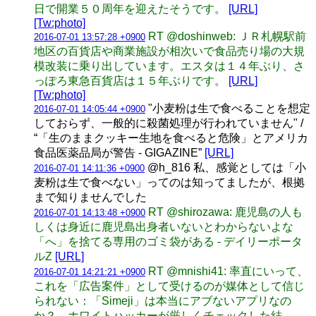
日で開業５０周年を迎えたそうです。
[URL]
[Tw:photo]
RT @doshinweb: ＪＲ札幌駅前
2016-07-01 13:57:28 +0900
地区の百貨店や商業施設が相次いで食品売り場の大規
模改装に乗り出しています。エスタは１４年ぶり、さ
っぽろ東急百貨店は１５年ぶりです。
[URL]
[Tw:photo]
"小麦粉は生で食べることを想定
2016-07-01 14:05:44 +0900
しておらず、一般的に殺菌処理が行われていません" /
“「生のままクッキー生地を食べると危険」とアメリカ
食品医薬品局が警告 - GIGAZINE”
[URL]
@h_816 私、感覚としては「小
2016-07-01 14:11:36 +0900
麦粉は生で食べない」ってのは知ってましたが、根拠
まで知りませんでした
RT @shirozawa: 鹿児島の人も
2016-07-01 14:13:48 +0900
しくは身近に鹿児島出身者いないとわからないよな
「へ」を捨てる専用のゴミ袋がある - デイリーポータ
ルZ
[URL]
RT @mnishi41: 率直にいって、
2016-07-01 14:21:21 +0900
これを「広告案件」として受けるのが媒体として信じ
られない：「Simeji」は本当にアブないアプリなの
か？ ホワイトハッカーが厳しくチェックした結