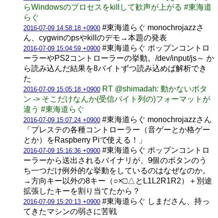
らWindowsのプロセスをkillして歓声が上がる #東海道
らぐ
#東海道らぐ monochrojazzさ
2016-07-09 14:58:18 +0900
ん、cygwinのpsやkillのデモ→本題の発表
#東海道らぐ ポップンコントロ
2016-07-09 15:04:59 +0900
ーラーやPS2コントローラーの挙動。/dev/input/js～ か
ら読み込んだ結果を8バイトずつ読み込めば解析でき
た
RT @shimadah: 動かないボタ
2016-07-09 15:05:18 +0900
ン -> そこだけなんか(受信バイト列の)フォーマットが
違う #東海道らぐ
#東海道らぐ monochrojazzさん
2016-07-09 15:07:24 +0900
「プレステの各種コントローラー（音ゲーとか格ゲー
とか）をRaspberry Piで使える！」
#東海道らぐ ポップンコントロ
2016-07-09 15:16:36 +0900
ーラーから送出されるバイナリが、9個のボタンのう
ち一つだけ例外的な挙動をしているのはなぜなのか。
→方向キー以外の8キー（○×□△とL1L2R1R2）＋別途
拡張したキーを割り当てたから？
#東海道らぐ しまださん、持っ
2016-07-09 15:20:13 +0900
てきたマシンの弱さに苦戦