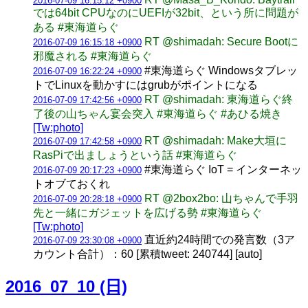
2016-07-09 16:15:12 +0900
では64bit CPUなのにUEFIが32bit、という所に問題が
ある #東海道らぐ
RT @shimadah: Secure Bootに
2016-07-09 16:15:18 +0900
邪魔される #東海道らぐ
#東海道らぐ Windowsタブレッ
2016-07-09 16:22:24 +0900
トでLinuxを動かすにはgrubがポイントになる
RT @shimadah: 東海道らぐ終
2016-07-09 17:42:56 +0900
了後の山ちゃん宴会突入 #東海道らぐ #あひる焼き
[Tw:photo]
RT @shimadah: Make大垣に
2016-07-09 17:42:58 +0900
RasPiで出ましょうという話 #東海道らぐ
#東海道らぐ IoT = インターネッ
2016-07-09 20:17:23 +0900
トオブておくれ
RT @2box2bo: 山ちゃんで手羽
2016-07-09 20:28:18 +0900
先と一緒にガジェットを広げる勢 #東海道らぐ
[Tw:photo]
直近約24時間での発言数（3ア
2016-07-09 23:30:08 +0900
カウント合計）：60 [累積tweet: 240744] [auto]
2016_07_10 (日)