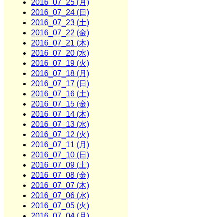
2016_07_25 (月)
2016_07_24 (日)
2016_07_23 (土)
2016_07_22 (金)
2016_07_21 (木)
2016_07_20 (水)
2016_07_19 (火)
2016_07_18 (月)
2016_07_17 (日)
2016_07_16 (土)
2016_07_15 (金)
2016_07_14 (木)
2016_07_13 (水)
2016_07_12 (火)
2016_07_11 (月)
2016_07_10 (日)
2016_07_09 (土)
2016_07_08 (金)
2016_07_07 (木)
2016_07_06 (水)
2016_07_05 (火)
2016_07_04 (月)