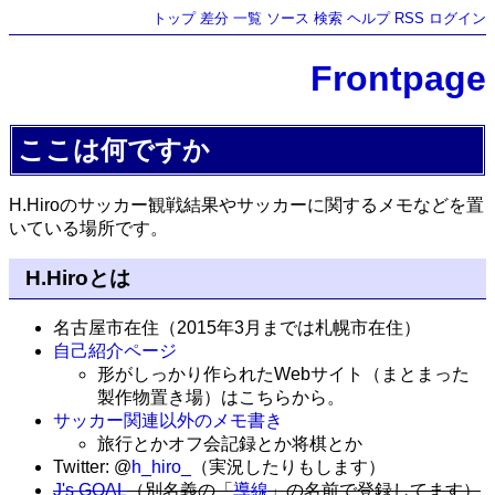
トップ
差分
一覧
ソース
検索
ヘルプ
RSS
ログイン
Frontpage
ここは何ですか
H.Hiroのサッカー観戦結果やサッカーに関するメモなどを置
いている場所です。
H.Hiroとは
名古屋市在住（2015年3月までは札幌市在住）
自己紹介ページ
形がしっかり作られたWebサイト（まとまった
製作物置き場）はこちらから。
サッカー関連以外のメモ書き
旅行とかオフ会記録とか将棋とか
Twitter: @
h_hiro_
（実況したりもします）
J's GOAL
（別名義の「
導線
」の名前で登録してます）