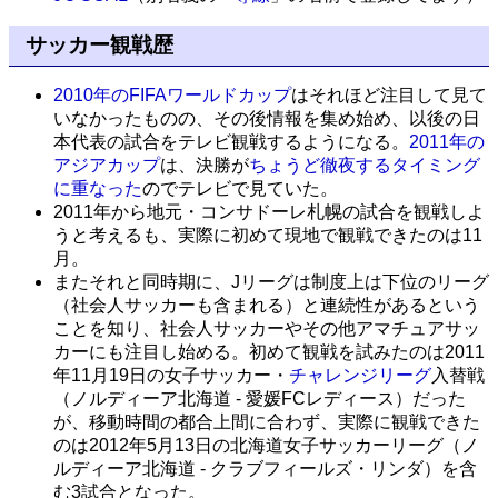
サッカー観戦歴
2010年のFIFAワールドカップ
はそれほど注目して見て
いなかったものの、その後情報を集め始め、以後の日
本代表の試合をテレビ観戦するようになる。
2011年の
アジアカップ
は、決勝が
ちょうど徹夜するタイミング
に重なった
のでテレビで見ていた。
2011年から地元・コンサドーレ札幌の試合を観戦しよ
うと考えるも、実際に初めて現地で観戦できたのは11
月。
またそれと同時期に、Jリーグは制度上は下位のリーグ
（社会人サッカーも含まれる）と連続性があるという
ことを知り、社会人サッカーやその他アマチュアサッ
カーにも注目し始める。初めて観戦を試みたのは2011
年11月19日の女子サッカー・
チャレンジリーグ
入替戦
（ノルディーア北海道 - 愛媛FCレディース）だった
が、移動時間の都合上間に合わず、実際に観戦できた
のは2012年5月13日の北海道女子サッカーリーグ（ノ
ルディーア北海道 - クラブフィールズ・リンダ）を含
む3試合となった。