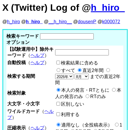
X (Twitter) Log of @
h_hiro_
@
h_hiro
@
h_hiro_
@
__h_hiro__
@
dousenP
@
k000072
検索キーワード
オプション
【試験運用中】除外キ
ーワード
（
ヘルプ
）
自動投稿
（
ヘルプ
）
検索結果に含める
すべて
直近2年間
検索する期間
までの直近2年
間
本人の発言・RTともに
本
検索対象
人の発言のみ
RTのみ
大文字・小文字
区別しない
ワイルドカード
（
ヘル
利用する
プ
）
適用なし（全投稿表示）
1
圧縮表示
（
ヘルプ
）