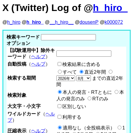
X (Twitter) Log of @
h_hiro_
@
h_hiro
@
h_hiro_
@
__h_hiro__
@
dousenP
@
k000072
検索キーワード
オプション
【試験運用中】除外キ
ーワード
（
ヘルプ
）
自動投稿
（
ヘルプ
）
検索結果に含める
すべて
直近2年間
検索する期間
までの直近2年
間
本人の発言・RTともに
本
検索対象
人の発言のみ
RTのみ
大文字・小文字
区別しない
ワイルドカード
（
ヘル
利用する
プ
）
適用なし（全投稿表示）
1
圧縮表示
（
ヘルプ
）