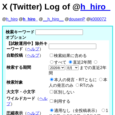
X (Twitter) Log of @
h_hiro_
@
h_hiro
@
h_hiro_
@
__h_hiro__
@
dousenP
@
k000072
検索キーワード
オプション
【試験運用中】除外キ
ーワード
（
ヘルプ
）
自動投稿
（
ヘルプ
）
検索結果に含める
すべて
直近2年間
検索する期間
までの直近2年
間
本人の発言・RTともに
本
検索対象
人の発言のみ
RTのみ
大文字・小文字
区別しない
ワイルドカード
（
ヘル
利用する
プ
）
適用なし（全投稿表示）
1
圧縮表示
（
ヘルプ
）