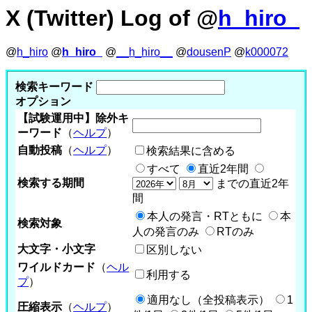
X (Twitter) Log of @
h_hiro_
@
h_hiro
@
h_hiro_
@
__h_hiro__
@
dousenP
@
k000072
検索キーワード
オプション
【試験運用中】除外キ
ーワード
（
ヘルプ
）
自動投稿
（
ヘルプ
）
検索結果に含める
すべて
直近2年間
検索する期間
までの直近2年
間
本人の発言・RTともに
本
検索対象
人の発言のみ
RTのみ
大文字・小文字
区別しない
ワイルドカード
（
ヘル
利用する
プ
）
適用なし（全投稿表示）
1
圧縮表示
（
ヘルプ
）