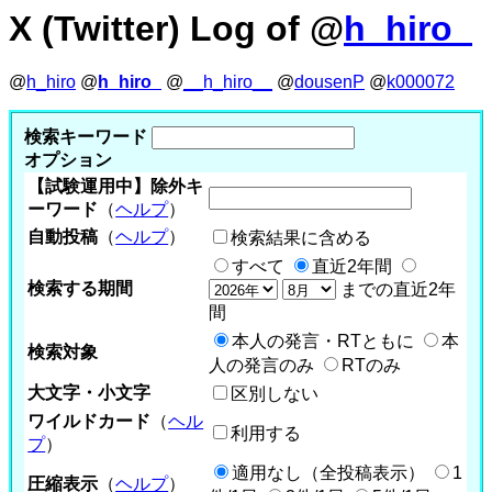
X (Twitter) Log of @
h_hiro_
@
h_hiro
@
h_hiro_
@
__h_hiro__
@
dousenP
@
k000072
検索キーワード
オプション
【試験運用中】除外キ
ーワード
（
ヘルプ
）
自動投稿
（
ヘルプ
）
検索結果に含める
すべて
直近2年間
検索する期間
までの直近2年
間
本人の発言・RTともに
本
検索対象
人の発言のみ
RTのみ
大文字・小文字
区別しない
ワイルドカード
（
ヘル
利用する
プ
）
適用なし（全投稿表示）
1
圧縮表示
（
ヘルプ
）