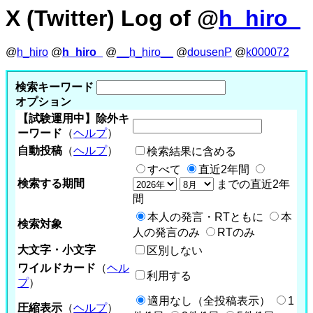
X (Twitter) Log of @
h_hiro_
@
h_hiro
@
h_hiro_
@
__h_hiro__
@
dousenP
@
k000072
検索キーワード
オプション
【試験運用中】除外キ
ーワード
（
ヘルプ
）
自動投稿
（
ヘルプ
）
検索結果に含める
すべて
直近2年間
検索する期間
までの直近2年
間
本人の発言・RTともに
本
検索対象
人の発言のみ
RTのみ
大文字・小文字
区別しない
ワイルドカード
（
ヘル
利用する
プ
）
適用なし（全投稿表示）
1
圧縮表示
（
ヘルプ
）