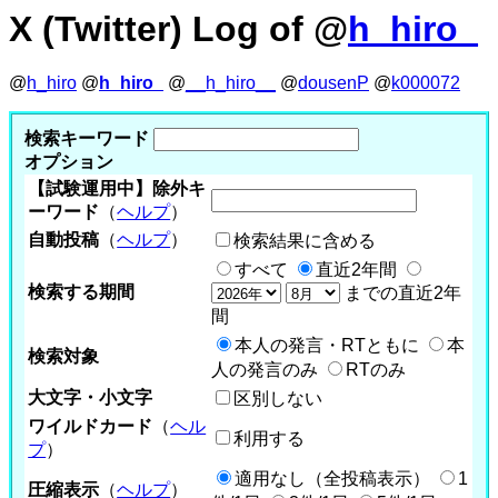
X (Twitter) Log of @
h_hiro_
@
h_hiro
@
h_hiro_
@
__h_hiro__
@
dousenP
@
k000072
検索キーワード
オプション
【試験運用中】除外キ
ーワード
（
ヘルプ
）
自動投稿
（
ヘルプ
）
検索結果に含める
すべて
直近2年間
検索する期間
までの直近2年
間
本人の発言・RTともに
本
検索対象
人の発言のみ
RTのみ
大文字・小文字
区別しない
ワイルドカード
（
ヘル
利用する
プ
）
適用なし（全投稿表示）
1
圧縮表示
（
ヘルプ
）