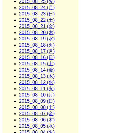
2015_08_25 (火)
2015_08_24 (月)
2015_08_23 (日)
2015_08_22 (土)
2015_08_21 (金)
2015_08_20 (木)
2015_08_19 (水)
2015_08_18 (火)
2015_08_17 (月)
2015_08_16 (日)
2015_08_15 (土)
2015_08_14 (金)
2015_08_13 (木)
2015_08_12 (水)
2015_08_11 (火)
2015_08_10 (月)
2015_08_09 (日)
2015_08_08 (土)
2015_08_07 (金)
2015_08_06 (木)
2015_08_05 (水)
2015_08_04 (火)