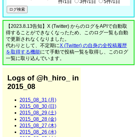
件/1日
3件/1日
5件/1日
【2023.8.13告知】X (Twitter) からのログをAPIで自動取
得することができなくなったため、このログ一覧も自動
で更新されなくなりました。
代わりとして、不定期に
X (Twitter) の自身の全投稿履歴
を取得する機能
にて手動で投稿一覧を取得し、このログ
一覧に取り込んでいます。
Logs of @h_hiro_ in
2015_08
2015_08_31 (月)
2015_08_30 (日)
2015_08_29 (土)
2015_08_28 (金)
2015_08_27 (木)
2015_08_26 (水)