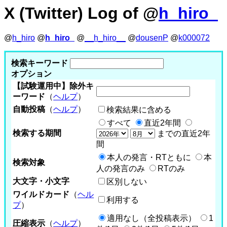
X (Twitter) Log of @
h_hiro_
@
h_hiro
@
h_hiro_
@
__h_hiro__
@
dousenP
@
k000072
検索キーワード
オプション
【試験運用中】除外キ
ーワード
（
ヘルプ
）
自動投稿
（
ヘルプ
）
検索結果に含める
すべて
直近2年間
検索する期間
までの直近2年
間
本人の発言・RTともに
本
検索対象
人の発言のみ
RTのみ
大文字・小文字
区別しない
ワイルドカード
（
ヘル
利用する
プ
）
適用なし（全投稿表示）
1
圧縮表示
（
ヘルプ
）