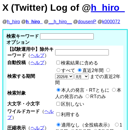
X (Twitter) Log of @
h_hiro_
@
h_hiro
@
h_hiro_
@
__h_hiro__
@
dousenP
@
k000072
検索キーワード
オプション
【試験運用中】除外キ
ーワード
（
ヘルプ
）
自動投稿
（
ヘルプ
）
検索結果に含める
すべて
直近2年間
検索する期間
までの直近2年
間
本人の発言・RTともに
本
検索対象
人の発言のみ
RTのみ
大文字・小文字
区別しない
ワイルドカード
（
ヘル
利用する
プ
）
適用なし（全投稿表示）
1
圧縮表示
（
ヘルプ
）