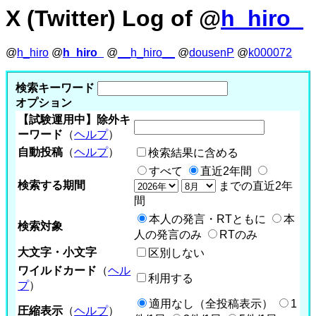
X (Twitter) Log of @
h_hiro_
@
h_hiro
@
h_hiro_
@
__h_hiro__
@
dousenP
@
k000072
検索キーワード
オプション
【試験運用中】除外キ
ーワード
（
ヘルプ
）
自動投稿
（
ヘルプ
）
検索結果に含める
すべて
直近2年間
検索する期間
までの直近2年
間
本人の発言・RTともに
本
検索対象
人の発言のみ
RTのみ
大文字・小文字
区別しない
ワイルドカード
（
ヘル
利用する
プ
）
適用なし（全投稿表示）
1
圧縮表示
（
ヘルプ
）