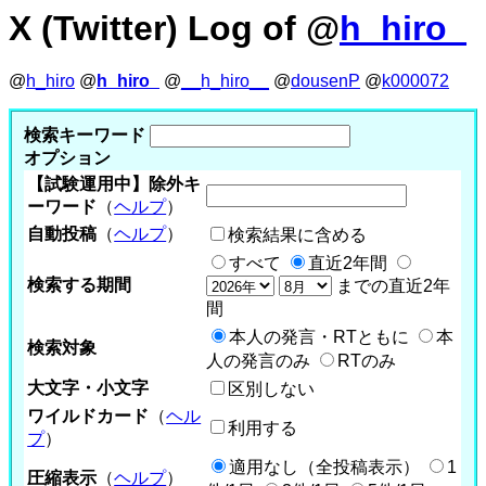
X (Twitter) Log of @
h_hiro_
@
h_hiro
@
h_hiro_
@
__h_hiro__
@
dousenP
@
k000072
検索キーワード
オプション
【試験運用中】除外キ
ーワード
（
ヘルプ
）
自動投稿
（
ヘルプ
）
検索結果に含める
すべて
直近2年間
検索する期間
までの直近2年
間
本人の発言・RTともに
本
検索対象
人の発言のみ
RTのみ
大文字・小文字
区別しない
ワイルドカード
（
ヘル
利用する
プ
）
適用なし（全投稿表示）
1
圧縮表示
（
ヘルプ
）