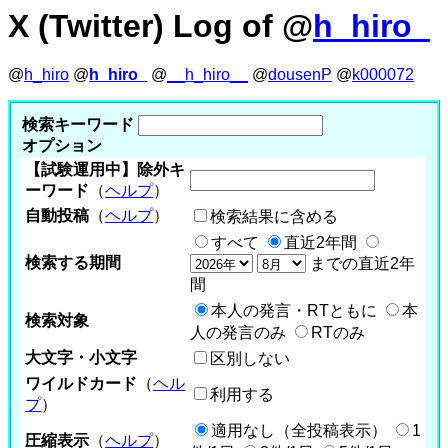
X (Twitter) Log of @
h_hiro_
@
h_hiro
@
h_hiro_
@
__h_hiro__
@
dousenP
@
k000072
検索キーワード
オプション
【試験運用中】除外キ
ーワード
（
ヘルプ
）
自動投稿
（
ヘルプ
）
検索結果に含める
すべて
直近2年間
検索する期間
までの直近2年
間
本人の発言・RTともに
本
検索対象
人の発言のみ
RTのみ
大文字・小文字
区別しない
ワイルドカード
（
ヘル
利用する
プ
）
適用なし（全投稿表示）
1
圧縮表示
（
ヘルプ
）