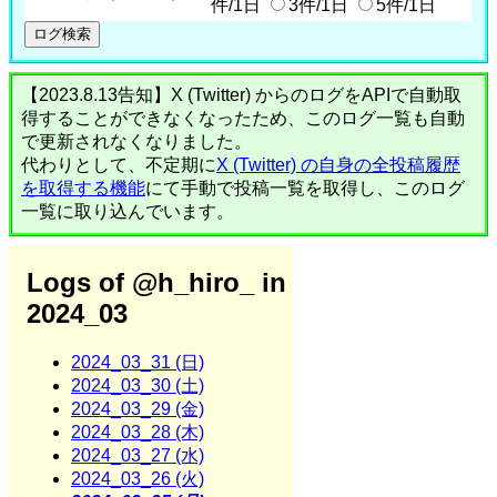
件/1日
3件/1日
5件/1日
【2023.8.13告知】X (Twitter) からのログをAPIで自動取
得することができなくなったため、このログ一覧も自動
で更新されなくなりました。
代わりとして、不定期に
X (Twitter) の自身の全投稿履歴
を取得する機能
にて手動で投稿一覧を取得し、このログ
一覧に取り込んでいます。
Logs of @h_hiro_ in
2024_03
2024_03_31 (日)
2024_03_30 (土)
2024_03_29 (金)
2024_03_28 (木)
2024_03_27 (水)
2024_03_26 (火)