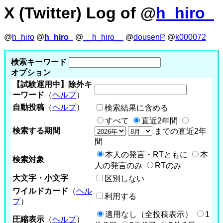
X (Twitter) Log of @
h_hiro_
@
h_hiro
@
h_hiro_
@
__h_hiro__
@
dousenP
@
k000072
検索キーワード
オプション
【試験運用中】除外キ
ーワード
（
ヘルプ
）
自動投稿
（
ヘルプ
）
検索結果に含める
すべて
直近2年間
検索する期間
までの直近2年
間
本人の発言・RTともに
本
検索対象
人の発言のみ
RTのみ
大文字・小文字
区別しない
ワイルドカード
（
ヘル
利用する
プ
）
適用なし（全投稿表示）
1
圧縮表示
（
ヘルプ
）