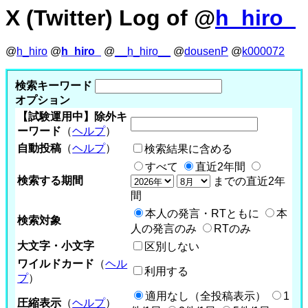
X (Twitter) Log of @
h_hiro_
@
h_hiro
@
h_hiro_
@
__h_hiro__
@
dousenP
@
k000072
検索キーワード
オプション
【試験運用中】除外キ
ーワード
（
ヘルプ
）
自動投稿
（
ヘルプ
）
検索結果に含める
すべて
直近2年間
検索する期間
までの直近2年
間
本人の発言・RTともに
本
検索対象
人の発言のみ
RTのみ
大文字・小文字
区別しない
ワイルドカード
（
ヘル
利用する
プ
）
適用なし（全投稿表示）
1
圧縮表示
（
ヘルプ
）