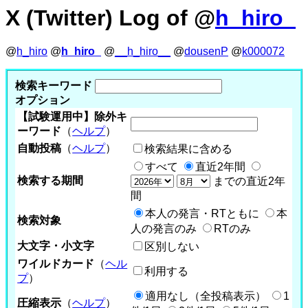
X (Twitter) Log of @
h_hiro_
@
h_hiro
@
h_hiro_
@
__h_hiro__
@
dousenP
@
k000072
検索キーワード
オプション
【試験運用中】除外キ
ーワード
（
ヘルプ
）
自動投稿
（
ヘルプ
）
検索結果に含める
すべて
直近2年間
検索する期間
までの直近2年
間
本人の発言・RTともに
本
検索対象
人の発言のみ
RTのみ
大文字・小文字
区別しない
ワイルドカード
（
ヘル
利用する
プ
）
適用なし（全投稿表示）
1
圧縮表示
（
ヘルプ
）