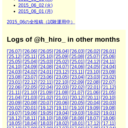
2015_06_02 (火)
2015_06_01 (月)
2015_06の全投稿（試験運用中）
Logs of @h_hiro_ in other months
['26.07]
['26.06]
['26.05]
['26.04]
['26.03]
['26.02]
['26.01]
['25.12]
['25.11]
['25.10]
['25.09]
['25.08]
['25.07]
['25.06]
['25.05]
['25.04]
['25.03]
['25.02]
['25.01]
['24.12]
['24.11]
['24.10]
['24.09]
['24.08]
['24.07]
['24.06]
['24.05]
['24.04]
['24.03]
['24.02]
['24.01]
['23.12]
['23.11]
['23.10]
['23.09]
['23.08]
['23.07]
['23.06]
['23.05]
['23.04]
['23.03]
['23.02]
['23.01]
['22.12]
['22.11]
['22.10]
['22.09]
['22.08]
['22.07]
['22.06]
['22.05]
['22.04]
['22.03]
['22.02]
['22.01]
['21.12]
['21.11]
['21.10]
['21.09]
['21.08]
['21.07]
['21.06]
['21.05]
['21.04]
['21.03]
['21.02]
['21.01]
['20.12]
['20.11]
['20.10]
['20.09]
['20.08]
['20.07]
['20.06]
['20.05]
['20.04]
['20.03]
['20.02]
['20.01]
['19.12]
['19.11]
['19.10]
['19.09]
['19.08]
['19.07]
['19.06]
['19.05]
['19.04]
['19.03]
['19.02]
['19.01]
['18.12]
['18.11]
['18.10]
['18.09]
['18.08]
['18.07]
['18.06]
['18.05]
['18.04]
['18.03]
['18.02]
['18.01]
['17.12]
['17.11]