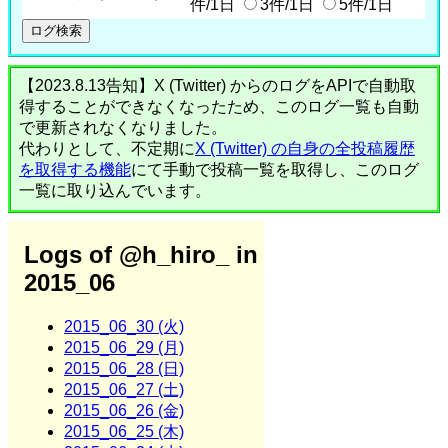
件/1日
3件/1日
5件/1日
【2023.8.13告知】X (Twitter) からのログをAPIで自動取
得することができなくなったため、このログ一覧も自動
で更新されなくなりました。
代わりとして、不定期に
X (Twitter) の自身の全投稿履歴
を取得する機能
にて手動で投稿一覧を取得し、このログ
一覧に取り込んでいます。
Logs of @h_hiro_ in
2015_06
2015_06_30 (火)
2015_06_29 (月)
2015_06_28 (日)
2015_06_27 (土)
2015_06_26 (金)
2015_06_25 (木)